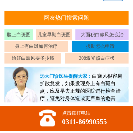
网友热门搜索问题
脸上白斑图
儿童早期白斑图
大面积白癜风怎么治
身上有白斑如何治疗
援助怎么申请
治好白癜风要多少钱
308激光照白症状
白癜风很容易
远大门诊医生提醒大家：
扩散复发，如果发现身上有白斑白
点，应及早去正规的医院进行检查治
疗，避免对身体造成更严重的危害
点击拨打电话
0311-86990555