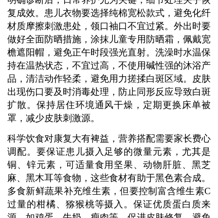
复成效。患儿衣物要选择纯棉宽松款式，避免化纤
材质摩擦刺激患处，领口袖口不宜过紧。外出时要
做好全面防晒措施，涂抹儿童专用防晒霜，佩戴宽
檐遮阳帽，避免正午时段强光直射。洗澡时水温保
持在温热状态，不宜过高，不使用碱性强的沐浴产
品，清洁动作轻柔，避免用力搓揉白斑区域。皮肤
出现伤口要及时消毒处理，防止同形反应导致白斑
扩散。保持居住环境通风干燥，定期更换床单被
罩，减少皮肤刺激源。
科学饮食对康复大有裨益，营养搭配需要家长费心
调配。要保证患儿摄入足够的微量元素，尤其是
铜、锌元素，可适量食用坚果、动物肝脏、黑芝
麻、黑木耳等食物，这些食材有助于黑色素合成。
多食新鲜蔬果补充维生素，但要控制富含维生素C
过量的柑橘、猕猴桃等摄入。保证优质蛋白质来
源，如鸡蛋、牛奶、瘦肉等，促进皮肤修复。避免