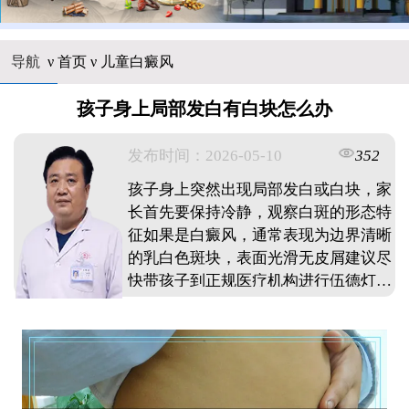
导航
ν
首页
ν
儿童白癜风
孩子身上局部发白有白块怎么办
发布时间：2026-05-10
352
孩子身上突然出现局部发白或白块，家
长首先要保持冷静，观察白斑的形态特
征如果是白癜风，通常表现为边界清晰
的乳白色斑块，表面光滑无皮屑建议尽
快带孩子到正规医疗机构进行伍德灯或
皮肤CT检查，明确诊断早期发现和治
疗对控制病情发展非常重要日常生活中
要注意保护孩子皮肤，避免外伤和暴
晒，保证营养均衡，减少心理压力不要
自行用药或相信偏方，及时寻求专业医