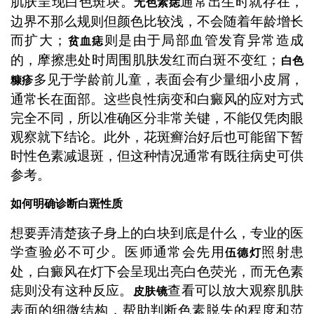
肌肤呈现白色斑块。
通常出生时就存在，
无色素痣
边界不那么规则但颜色比较浅，不会随着年龄增长
而扩大；
则是由于局部血管发育异常造成
贫血痣
的，摩擦患处时周围肌肤发红而白斑不变红；
白色
多见于学龄前儿童，表面会有少量细小皮屑，
糠疹
通常长在面部。这些良性病变和白癜风的应对方式
完全不同，所以准确区分非常关键，不能仅凭肉眼
观察就下结论。此外，花斑癣治好后也可能留下暂
时性色素减退斑，但这种情况通常有既往病史可供
参考。
如何明确诊断白斑性质
想要弄清楚孩子身上的白块到底是什么，专业的医
学查验必不可少。医师通常会先用
照射患
伍德灯
处，白癜风在灯下会呈现出亮白色荧光，而无色素
痣则没有这种反应。
查看可以放大观察肌肤
皮肤镜
表面的细微结构，帮助判断色素脱失的程度和范