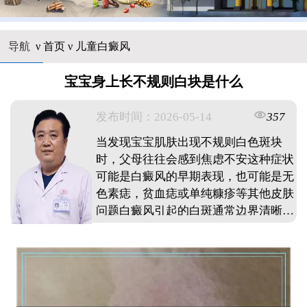
导航
ν
首页
ν
儿童白癜风
宝宝身上长不规则白块是什么
发布时间：2026-05-14
357
当发现宝宝肌肤出现不规则白色斑块
时，父母往往会感到焦虑不安这种症状
可能是白癜风的早期表现，也可能是无
色素痣，贫血痣或单纯糠疹等其他皮肤
问题白癜风引起的白斑通常边界清晰，
表面光滑无皮屑，形状不规则，可出现
在身体任何部位由于婴幼儿皮肤娇嫩，
病情发展迅速，建议家长及时带孩子到
正规医疗机构进行专业检查，通过伍德
灯，皮肤镜等设备明确诊断早期发现，