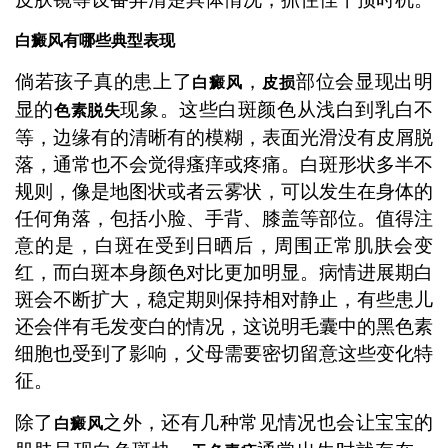
白癜风有哪些典型表现
倘若孩子真的患上了
，
部位会显现出明
白癜风
皮损
显的
现象。这些白斑颜色从浅白到乳白不
色素脱失
等，边缘有的清晰有的模糊，表面光滑没有皮屑脱
落，通常也不会觉得瘙痒或疼痛。白斑形状多半不
规则，像是地图状或者云雾状，可以发生在身体的
任何角落，包括小脸、手背、膝盖等部位。值得注
意的是，白斑在受到日晒后，周围正常肌肤会变
红，而白斑本身颜色对比更加明显。病情进展期白
斑会不断扩大，稳定期则保持相对静止，有些患儿
还会伴有毛发变白的情况，这说明毛囊中的黑色素
细胞也受到了影响，父母需要密切留意这些变化特
征。
除了
之外，还有几种常见情况也会让宝宝的
白癜风