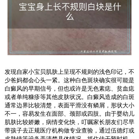
早期干预对控制病情发展至关重要，切
勿自行涂抹药膏或轻信偏方，以免延误
最佳治疗时机。 ...
发现自家小宝贝肌肤上呈现不规则的浅色印记，不
少爸妈都会心头一紧。这种白色斑块确实很可能是
白癜风的早期信号，但也或许是无色素痣、贫血痣
或者单纯糠疹等其他皮肤状况。白癜风造成的白斑
通常边界比较清楚，表面平滑没有鳞屑，形状大小
不一，容易发生在面部、颈部或四肢。由于婴幼儿
肌肤比较娇嫩，病情变化快，叮嘱家长朋友们尽早
带孩子去正规医疗机构做专业查验，通过伍德灯或
皮肤镜等设备弄清楚具体情况，抓住佳干预时机。