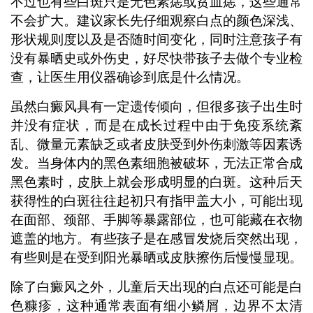
不过也有些白斑只是无色素痣或贫血痣，这些通常
不会扩大。建议家长先仔细观察白点的颜色深浅、
形状规则度以及是否随时间变化，同时注意孩子有
没有暴晒史或外伤史，好尽快带孩子去做个专业检
查，让医生用仪器确诊到底是什么情况。
虽然白癜风具有一定遗传倾向，但很多孩子出生时
并没有症状，而是在成长过程中由于免疫系统紊
乱、微量元素缺乏或者皮肤受到外伤刺激等因素诱
发。当身体内的黑色素细胞被破坏，无法正常合成
黑色素时，皮肤上就会形成明显的白斑。这种后天
获得性的白斑往往起初只有指甲盖大小，可能出现
在面部、颈部、手脚等暴露部位，也可能藏在衣物
遮盖的地方。有些孩子是在感冒发烧后突然出现，
有些则是在受到阳光暴晒或皮肤擦伤后慢慢显现。
除了白癜风之外，儿童后天出现的白点还可能是白
色糠疹，这种通常表面有细小鳞屑，边界不太清