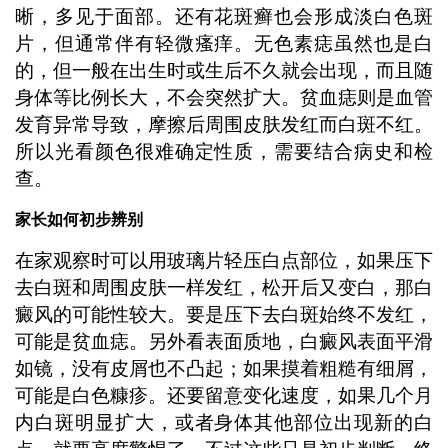
晰，多见于面部。还有花斑癣也会形成淡白色斑
片，但通常伴有轻微瘙痒。无色素痣虽然也是白
的，但一般在出生时或生后不久就会出现，而且随
身体等比例长大，不会突然扩大。贫血痣则是血管
发育异常导致，摩擦后周围皮肤发红而白斑不红。
所以光看颜色很难确定性质，需要结合病史和检
查。
家长如何初步辨别
在家观察时可以用玻璃片轻压白点部位，如果压下
去白斑和周围皮肤一样发红，松开后又变白，那白
癜风的可能性较大。要是压下去白斑始终不发红，
可能是贫血痣。另外看表面质地，白癜风表面平滑
如镜，没有皮屑也不凸起；如果摸着粗糙有细屑，
可能是白色糠疹。还要留意变化速度，如果几个月
内白斑明显扩大，或者身体其他部位出现新的白