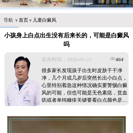
导航
ν
首页
ν
儿童白癜风
小孩身上白点出生没有后来长的，可能是白癜风
吗
发布时间：2026-05-21
464
很多家长发现孩子出生时皮肤干干净
净，几个月或几岁后突然长出小白点，
心里特别着急这种情况确实要警惕白癜
风的可能，但也可能是无色素痣，贫血
痣或者单纯糠疹关键要看白点颜色是不
是纯白像瓷器，边界是否清晰，表面有
没有皮屑如果白点逐渐变大，变多，或
者摩擦后发红，就要尽快到正规医院检
查早发现早干预，孩子的恢复效果通常