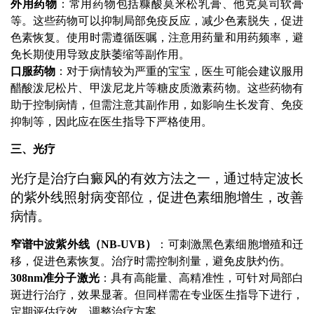
外用药物
：常用药物包括糠酸莫米松乳膏、他克莫司软膏
等。这些药物可以抑制局部免疫反应，减少色素脱失，促进
色素恢复。使用时需遵循医嘱，注意用药量和用药频率，避
免长期使用导致皮肤萎缩等副作用。
口服药物
：对于病情较为严重的宝宝，医生可能会建议服用
醋酸泼尼松片、甲泼尼龙片等糖皮质激素药物。这些药物有
助于控制病情，但需注意其副作用，如影响生长发育、免疫
抑制等，因此应在医生指导下严格使用。
三、光疗
光疗是治疗白癜风的有效方法之一，通过特定波长
的紫外线照射病变部位，促进色素细胞增生，改善
病情。
窄谱中波紫外线（NB-UVB）
：可刺激黑色素细胞增殖和迁
移，促进色素恢复。治疗时需控制剂量，避免皮肤灼伤。
308nm准分子激光
：具有高能量、高精准性，可针对局部白
斑进行治疗，效果显著。但同样需在专业医生指导下进行，
定期评估疗效，调整治疗方案。