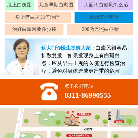
脸上白斑图
儿童早期白斑图
大面积白癜风怎么治
身上有白斑如何治疗
援助怎么申请
治好白癜风要多少钱
308激光照白症状
白癜风很容易
远大门诊医生提醒大家：
扩散复发，如果发现身上有白斑白
点，应及早去正规的医院进行检查治
疗，避免对身体造成更严重的危害
点击拨打电话
0311-86990555