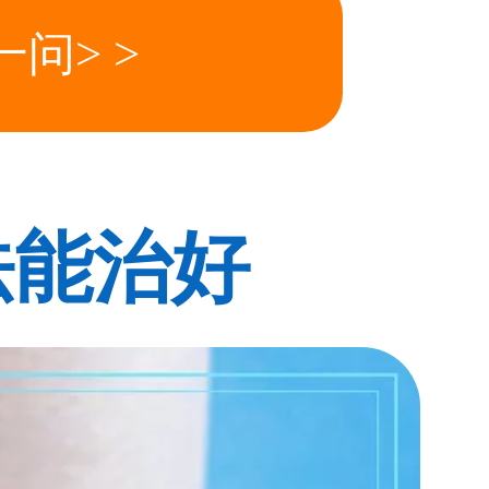
问> >
法能治好