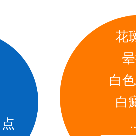
花
晕
白色
白
.
白点