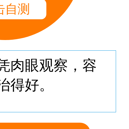
击自测
凭肉眼观察，容
治得好。