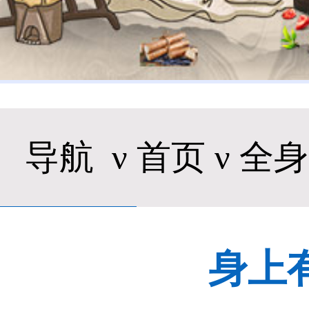
导航
ν
首页
ν 全
身上