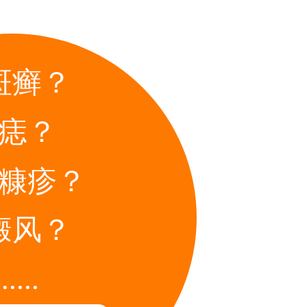
斑癣？
痣？
糠疹？
癜风？
......