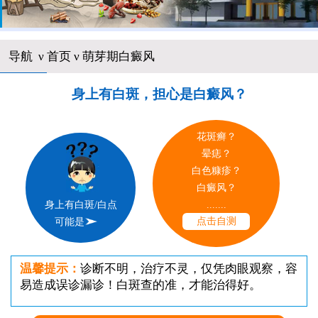
导航
ν
首页
ν 萌芽期白癜风
身上有白斑，担心是白癜风？
花斑癣？
晕痣？
白色糠疹？
白癜风？
.......
身上有白斑/白点
点击自测
可能是
温馨提示：
诊断不明，治疗不灵，仅凭肉眼观察，容
易造成误诊漏诊！白斑查的准，才能治得好。