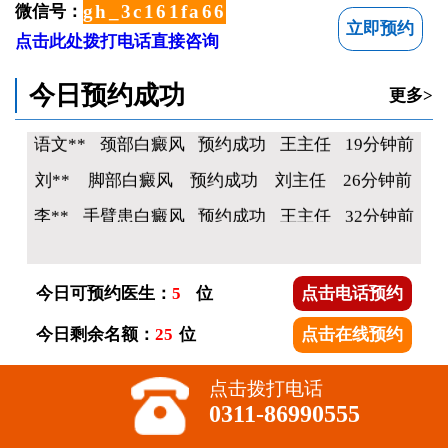
gh_3c161fa66c18
微信号：
立即预约
点击此处拨打电话直接咨询
毛**
下巴白癜风
预约成功
李主任
10分钟前
今日预约成功
李**
腿部白癜风
预约成功
王主任
13分钟前
更多>
语文**
颈部白癜风
预约成功
王主任
19分钟前
刘**
脚部白癜风
预约成功
刘主任
26分钟前
李**
手臂患白癜风
预约成功
王主任
32分钟前
张**
脸上有片白斑
预约成功
王主任
41分钟前
杨**
胸口处有块白
预约成功
高主任
48分钟前
今日可预约医生：
5
位
点击电话预约
李**
后背白癜风
预约成功
王主任
53分钟前
今日剩余名额：
25
位
点击在线预约
柳**
儿童脸上有白斑
预约成功
刘主任
54分钟前
林**
额头有块白癜风
预约成功
王主任
1小时前
点击拨打电话
0311-86990555