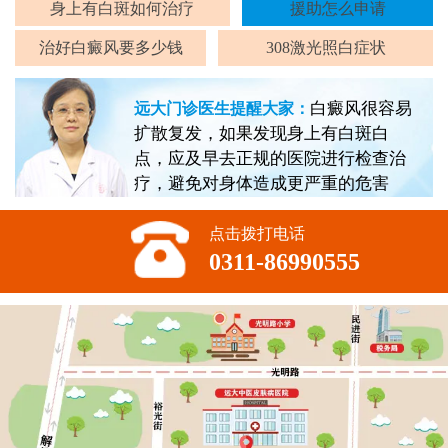
身上有白斑如何治疗
援助怎么申请
治好白癜风要多少钱
308激光照白症状
白癜风很容易
远大门诊医生提醒大家：
扩散复发，如果发现身上有白斑白
点，应及早去正规的医院进行检查治
疗，避免对身体造成更严重的危害
点击拨打电话
0311-86990555