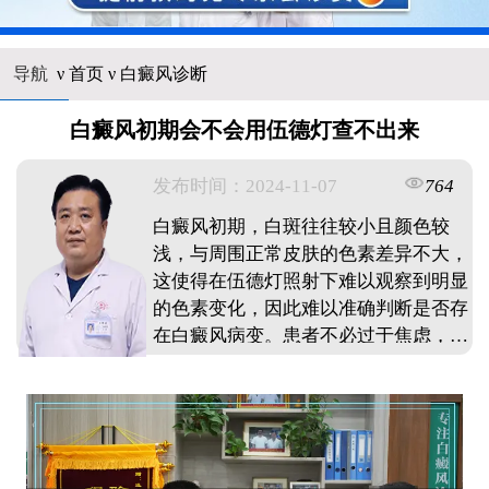
导航
ν
首页
ν
白癜风诊断
白癜风初期会不会用伍德灯查不出来
发布时间：2024-11-07
764
白癜风初期，白斑往往较小且颜色较
浅，与周围正常皮肤的色素差异不大，
这使得在伍德灯照射下难以观察到明显
的色素变化，因此难以准确判断是否存
在白癜风病变。患者不必过于焦虑，应
积极寻求专业医生的帮助，并结合其他
辅助诊断方法进行综合评估。 ...