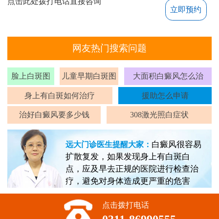
点击此处拨打电话直接咨询
立即预约
网友热门搜索问题
脸上白斑图
儿童早期白斑图
大面积白癜风怎么治
身上有白斑如何治疗
援助怎么申请
治好白癜风要多少钱
308激光照白症状
白癜风很容易
远大门诊医生提醒大家：
扩散复发，如果发现身上有白斑白
点，应及早去正规的医院进行检查治
疗，避免对身体造成更严重的危害
点击拨打电话