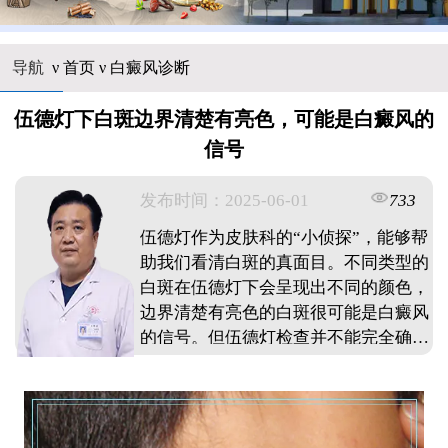
导航
ν
首页
ν
白癜风诊断
伍德灯下白斑边界清楚有亮色，可能是白癜风的
信号
发布时间：2025-06-01
733
伍德灯作为皮肤科的“小侦探”，能够帮
助我们看清白斑的真面目。不同类型的
白斑在伍德灯下会呈现出不同的颜色，
边界清楚有亮色的白斑很可能是白癜风
的信号。但伍德灯检查并不能完全确诊
白斑的原因，还需结合其他检查方法。
日常生活中注意防晒、避免皮肤外伤等
预防措施也很重要。 ...