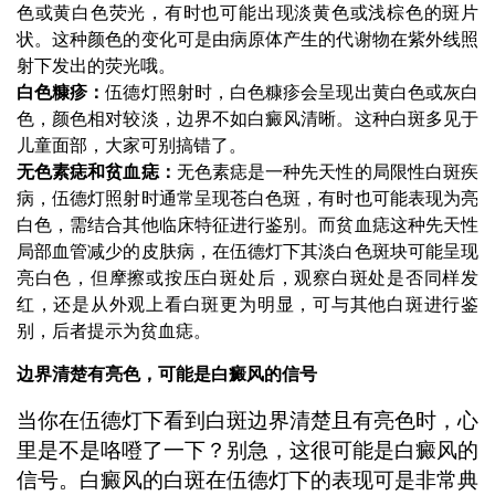
色或黄白色荧光，有时也可能出现淡黄色或浅棕色的斑片
状。这种颜色的变化可是由病原体产生的代谢物在紫外线照
射下发出的荧光哦。
白色糠疹：
伍德灯照射时，白色糠疹会呈现出黄白色或灰白
色，颜色相对较淡，边界不如白癜风清晰。这种白斑多见于
儿童面部，大家可别搞错了。
无色素痣和贫血痣：
无色素痣是一种先天性的局限性白斑疾
病，伍德灯照射时通常呈现苍白色斑，有时也可能表现为亮
白色，需结合其他临床特征进行鉴别。而贫血痣这种先天性
局部血管减少的皮肤病，在伍德灯下其淡白色斑块可能呈现
亮白色，但摩擦或按压白斑处后，观察白斑处是否同样发
红，还是从外观上看白斑更为明显，可与其他白斑进行鉴
别，后者提示为贫血痣。
边界清楚有亮色，可能是白癜风的信号
当你在伍德灯下看到白斑边界清楚且有亮色时，心
里是不是咯噔了一下？别急，这很可能是白癜风的
信号。白癜风的白斑在伍德灯下的表现可是非常典