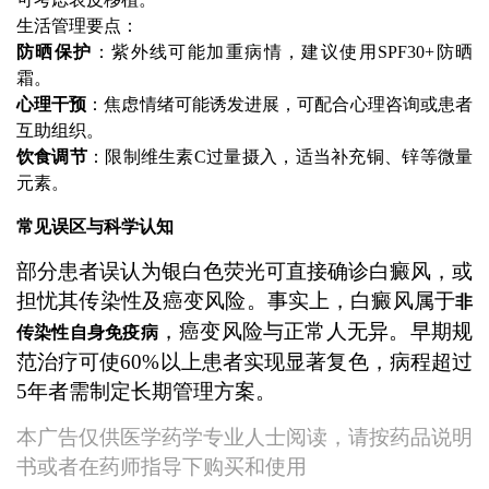
生活管理要点：
防晒保护
：紫外线可能加重病情，建议使用SPF30+防晒
霜。
心理干预
：焦虑情绪可能诱发进展，可配合心理咨询或患者
互助组织。
饮食调节
：限制维生素C过量摄入，适当补充铜、锌等微量
元素。
常见误区与科学认知
部分患者误认为银白色荧光可直接确诊白癜风，或
担忧其传染性及癌变风险。事实上，白癜风属于
非
，癌变风险与正常人无异。早期规
传染性自身免疫病
范治疗可使60%以上患者实现显著复色，病程超过
5年者需制定长期管理方案。
本广告仅供医学药学专业人士阅读，请按药品说明
书或者在药师指导下购买和使用