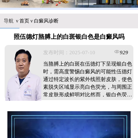
导航
ν
首页
ν
白癜风诊断
照伍德灯胳膊上的白斑银白色是白癜风吗
发布时间：2025-07-10
929
当胳膊上的白斑在伍德灯下呈现银白色
时，需高度警惕白癜风的可能性伍德灯
通过特定波长的紫外线照射皮肤，使色
素脱失区域显示亮白色荧光，与周围正
常皮肤形成鲜明对比然而，银白色荧光
并非白癜风特有，花斑癣，无色素痣等
也可能呈现类似表现确诊需结合临床表
现，如白斑边界是否清晰，有无扩散史
及毛发变白等特征，并辅以皮肤镜或组
织病理学检查患者应及时就医，避免自