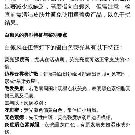
显著减少或缺乏，高度指向白癜风。但需注意，检
查前需清洁皮肤并避免使用遮盖类产品，以免干扰
结果。
白癜风的典型特征与鉴别要点
白癜风在伍德灯下的银白色荧光具有以下特征：
荧光强度高
：尤其在活动期，荧光亮度可达正常皮肤的3-5
倍。
边界云雾状扩散
：进展期白斑边缘可能超出肉眼可见范围，
形成“晕染效应”。
毛发受累
：若毛囊周围出现星点状荧光，表明黑色素细胞受
损已累及毛囊。
需与以下疾病鉴别：
花斑癣
：荧光颜色偏黄白色，常伴细小鳞屑。
无色素痣
：先天性白斑，荧光强度较弱且边界模糊。
炎症后色素减退
：荧光呈灰白色，有原发病史如湿疹或外
伤。