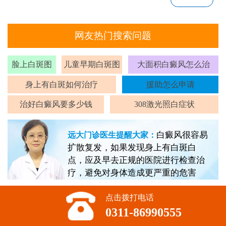
网友热门搜索问题
脸上白斑图
儿童早期白斑图
大面积白癜风怎么治
身上有白斑如何治疗
援助怎么申请
治好白癜风要多少钱
308激光照白症状
白癜风很容易
远大门诊医生提醒大家：
扩散复发，如果发现身上有白斑白
点，应及早去正规的医院进行检查治
疗，避免对身体造成更严重的危害
点击拨打电话
0311-86990555