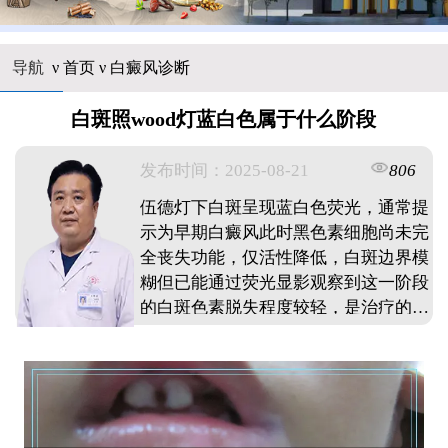
导航
ν
首页
ν
白癜风诊断
白斑照wood灯蓝白色属于什么阶段
发布时间：2025-08-21
806
伍德灯下白斑呈现蓝白色荧光，通常提
示为早期白癜风此时黑色素细胞尚未完
全丧失功能，仅活性降低，白斑边界模
糊但已能通过荧光显影观察到这一阶段
的白斑色素脱失程度较轻，是治疗的黄
金期，及时干预可有效控制病情发展但
需注意，仅凭伍德灯颜色无法确诊，需
结合皮肤镜，三维皮肤CT等进一步检
查明确病情。 ...