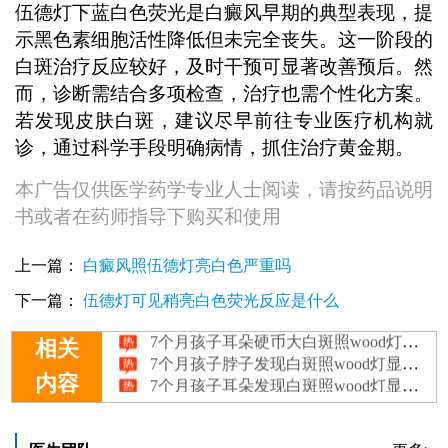
伍德灯下蓝白色荧光是白癜风早期的典型表现，提
示黑色素细胞活性降低但未完全丧失。这一阶段的
白斑治疗反应较好，及时干预可显著改善预后。然
而，诊断需结合多项检查，治疗也需个性化方案。
若发现皮肤白斑，建议尽早前往专业医疗机构就
诊，通过科学手段明确病情，抓住治疗黄金期。
本广告仅供医学药学专业人士阅读，请按药品说明
书或者在药师指导下购买和使用
上一篇：
白癜风照伍德灯亮白色严重吗
1岁孩子头部有白斑照wood灯显荧光白是白癜风吗
7个月孩子肩膀有白斑照wood灯显荧光白是白癜风吗
下一篇：
伍德灯可见稍亮白色荧光反应是什么
7个月孩子耳朵硬币大白斑照wood灯显荧光白是白癜风吗
7个月孩子脖子发现白斑照wood灯显荧光白是白癜风吗
相关
7个月孩子耳朵发现白斑照wood灯显荧光白是白癜风吗
内容