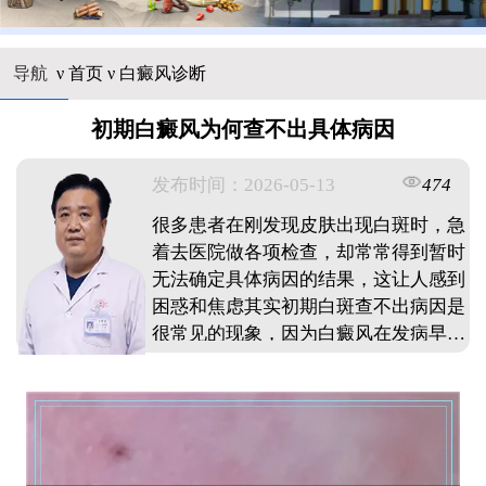
导航
ν
首页
ν
白癜风诊断
初期白癜风为何查不出具体病因
发布时间：2026-05-13
474
很多患者在刚发现皮肤出现白斑时，急
着去医院做各项检查，却常常得到暂时
无法确定具体病因的结果，这让人感到
困惑和焦虑其实初期白斑查不出病因是
很常见的现象，因为白癜风在发病早
期，体内黑色素脱失程度较轻，免疫系
统紊乱的指标可能还未完全显现，加上
诱发因素复杂多样，单一检查难以全面
捕捉此时更需要密切观察皮损变化，结
合后续复查才能逐步明确患者不必过度