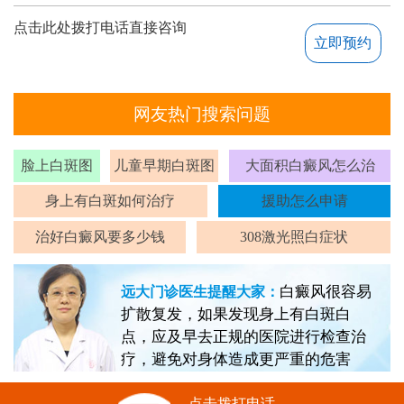
点击此处拨打电话直接咨询
立即预约
网友热门搜索问题
脸上白斑图
儿童早期白斑图
大面积白癜风怎么治
身上有白斑如何治疗
援助怎么申请
治好白癜风要多少钱
308激光照白症状
白癜风很容易
远大门诊医生提醒大家：
扩散复发，如果发现身上有白斑白
点，应及早去正规的医院进行检查治
疗，避免对身体造成更严重的危害
点击拨打电话