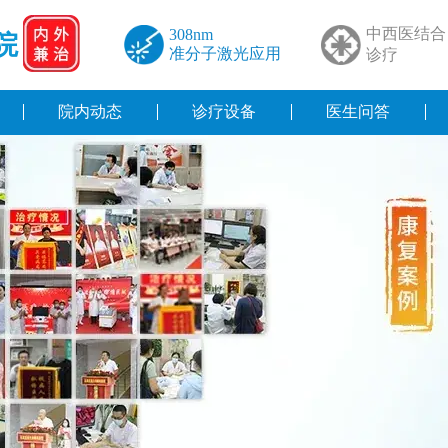
中西医结合
308nm
院
准分子激光应用
诊疗
院内动态
诊疗设备
医生问答