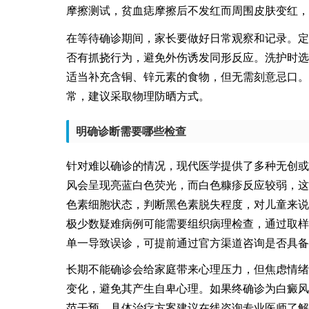
摩擦测试，贫血痣摩擦后不发红而周围皮肤变红，
在等待确诊期间，家长要做好日常观察和记录。定
否有抓挠行为，避免外伤诱发同形反应。洗护时选
适当补充含铜、锌元素的食物，但无需刻意忌口。
常，建议采取物理防晒方式。
明确诊断需要哪些检查
针对难以确诊的情况，现代医学提供了多种无创或
风会呈现亮蓝白色荧光，而白色糠疹反应较弱，这
色素细胞状态，判断黑色素脱失程度，对儿童来说
极少数疑难病例可能需要组织病理检查，通过取样
单一导致误诊，可提前通过官方渠道咨询是否具备
长期不能确诊会给家庭带来心理压力，但焦虑情绪
变化，避免其产生自卑心理。如果终确诊为白癜风
范干预，具体治疗方案建议在线咨询专业医师了解