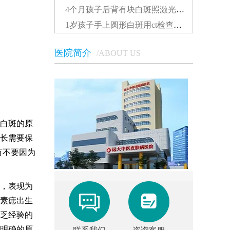
4个月孩子后背有块白斑照激光多久能看到效果...
1岁孩子手上圆形白斑用ct检查准还是伍德灯准确...
医院简介
/ABOUT US
白斑的原
长需要保
万不要因为
，表现为
素痣出生
乏经验的
明确的原