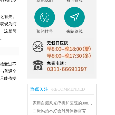
联系我们
咨询客服
乏有关。
表现为纯
，这是简
预约挂号
来院路线
。
接受过不
与普通全
只能依据
热点关注
/RECOMMENDED
家用白癜风光疗机和医院的308有什么不同...
白癜风治不好会对身体器官有影响吗...