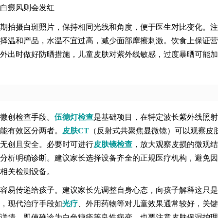
白癜风则会发红
期拍摄白斑照片，保持相同光线和角度，便于医生对比变化。注
择温和产品，水温不宜过高，减少面部摩擦刺激。饮食上保证营
外出时做好防晒措施，儿童皮肤对紫外线敏感，过度暴晒可能加
微创检查手段。
伍德灯检查
是基础项目，在特定波长紫外线照射
能有效区分两者。
皮肤CT
（反射式共聚焦显微镜）可以观察皮
无创且安全。必要时可进行
皮肤镜检查
，放大观察皮损的微观结
分析明确诊断。建议家长选择设备齐全的正规医疗机构，避免因
相关检测设备。
容易传递给孩子。建议家长先调整自身心态，向孩子解释这只是
，现代治疗手段如
光疗
、外用药物等对儿童效果通常较好，关键
详情。即使确诊为白色糠疹等良性病变，也要注意皮肤保湿护理