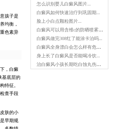
怎么识别婴儿白癜风图片...
白癜风如何快速治疗到巩固期...
意孩子是
脸上小白点颗粒图片...
养均衡，
白癜风可以用含维c的防晒喷雾吗...
重色素异
白癜风做完308红了能涂卡泊吗...
白癜风全身漂白会怎么样有危害吗...
身上长了白癜风是否能喝冷饮...
治白癜风小孩长期吃白蚀丸伤肝吗...
下，白癜
肤基底层的
构特征。
检查手段
皮肤的小
是早期规
，多数情