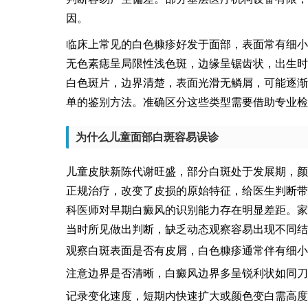
因。
临床上常见的白色糠疹好发于面部，表面常有细小
无色素痣呈局限性浅色斑，边缘呈锯齿状，出生时
白色斑片，边界清楚，表面光滑无鳞屑，可能逐渐
单的鉴别方法。准确区分这些类型需要借助专业检
为什么儿童面部白斑容易误诊
儿童皮肤新陈代谢旺盛，部分白斑处于发展期，颜
正规治疗，改变了皮损的原始特征，给医生判断带
科医师对早期白癜风的识别能力存在明显差距。家
当时所见做出判断，缺乏动态观察容易出现不同结
观察白斑表面是否有皮屑，白色糠疹通常伴有细小
注意边界是否清晰，白癜风边界多呈锐利状如同刀
记录变化速度，短期内快速扩大或颜色变白需高度