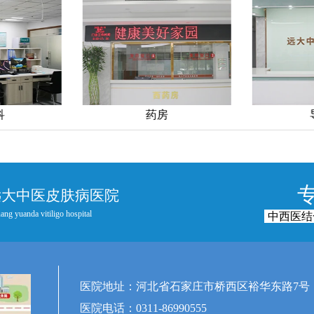
药房
导医台
远大中医皮肤病医院
ang yuanda vitiligo hospital
中西医结
医院地址：河北省石家庄市桥西区裕华东路7号
医院电话：0311-86990555