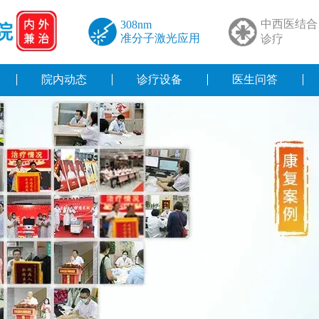
中西医结合
308nm
院
准分子激光应用
诊疗
院内动态
诊疗设备
医生问答