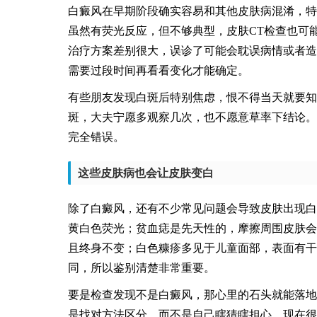
白癜风在早期阶段确实容易和其他皮肤病混淆，特
虽然有荧光反应，但不够典型，皮肤CT检查也可
治疗方案差别很大，误诊了可能会耽误病情或者造
需要过段时间再看看变化才能确定。
有些朋友发现白斑后特别焦虑，恨不得当天就要知
斑，大夫宁愿多观察几次，也不愿意草率下结论。
完全错误。
这些皮肤病也会让皮肤变白
除了白癜风，还有不少常见问题会导致皮肤出现白
黄白色荧光；贫血痣是先天性的，摩擦周围皮肤会
且终身不变；白色糠疹多见于儿童面部，表面有干
同，所以鉴别清楚非常重要。
要是检查发现不是白癜风，那心里的石头就能落地
是找对方法区分，而不是自己瞎猜瞎担心。现在很