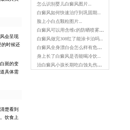
怎么识别婴儿白癜风图片...
白癜风如何快速治疗到巩固期...
脸上小白点颗粒图片...
白癜风可以用含维c的防晒喷雾吗...
风会呈现
白癜风做完308红了能涂卡泊吗...
要的时候还
白癜风全身漂白会怎么样有危害吗...
身上长了白癜风是否能喝冷饮...
白斑的变
治白癜风小孩长期吃白蚀丸伤肝吗...
道具体需
清楚看到
。饮食上