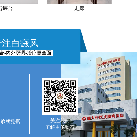
导医台
走廊
专注白癜风
合-内外双调-治疗更全面
关注我们
生诊断凭据
了解更多动态