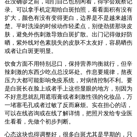
在没确诊之前，咱们自己也别闲着，得学会观察记
录。可以拿手机定期给白斑拍照，看看面积有没有
扩大，颜色有没有变得更白，边界是不是越来越清
楚。平时洗澡的时候动作轻柔点，别使劲搓那块皮
肤，避免外伤刺激导致白斑扩散。出门记得做好防
晒，紫外线对色素脱失的皮肤不太友好，容易晒伤
或者让白斑更明显。
饮食方面不用特别忌口，保持营养均衡就行，但辛
辣刺激的东西少吃点总没坏处。作息要规律，熬夜
压力大都可能影响免疫系统，对病情控制不利。要
是白斑长在脸上或者手上这些显眼的地方，别因为
不好意思就乱用遮瑕膏或者刺激性强的化妆品，万
一堵塞毛孔或者过敏了反而麻烦。实在担心的话，
可以在线咨询或在线了解详情，把照片发给专业医
生看看，先做个初步判断。
心态这块也得调整好，很多白斑尤其是早期的，只