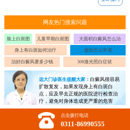
网友热门搜索问题
脸上白斑图
儿童早期白斑图
大面积白癜风怎么治
身上有白斑如何治疗
援助怎么申请
治好白癜风要多少钱
308激光照白症状
白癜风很容易
远大门诊医生提醒大家：
扩散复发，如果发现身上有白斑白
点，应及早去正规的医院进行检查治
疗，避免对身体造成更严重的危害
点击拨打电话
0311-86990555