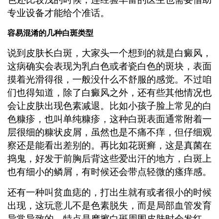
专业设备才能给个准话。
容易混淆的几种白斑类型
说到皮肤长白斑，大家头一个想到的就是白癜风，
这病确实会表现为乳白色或者瓷白色的斑块，表面
摸着光滑得很，一般没什么不舒服的感觉。不过咱
们也得知道，除了白癜风之外，还有些其他情况也
会让皮肤出现色素减退。比如小孩子脸上常见的白
色糠疹，也叫单纯糠疹，这种白斑表面通常附着一
层很细的糠状皮屑，虽然也是不痛不痒，但仔细观
察还是能看出差别的。再比如花斑癣，这是真菌在
捣鬼，好发于前胸后背这些爱出汗的地方，白斑上
也有细小的鳞屑，有时候还会带点轻微的瘙痒感。
还有一种叫贫血痣的，打出生就有或者很小的时候
出现，这玩意儿不是色素脱失，而是局部血管发育
异常导致的，特点是摩擦白斑周围皮肤时会发红，