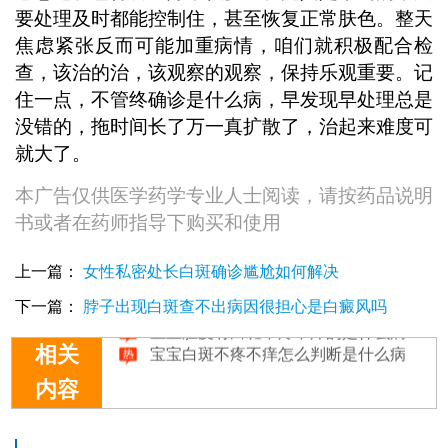
要处理及时都能控制住，甚至恢复正常肤色。整天
焦虑紧张反而可能加重病情，咱们就积极配合检
查，该治的治，该观察的观察，保持乐观重要。记
住一点，不管终确诊是什么病，早发现早处理总是
没错的，拖时间长了万一真扩散了，治起来难度可
就大了。
本广告仅供医学药学专业人士阅读，请按药品说明
书或者在药师指导下购买和使用
孩子身上长白斑不疼不痒是白癜风吗
脸部有块白斑不疼不痒是白癜风吗
上一篇：
女性私密处长白斑确诊尴尬如何解决
孩子身上长白斑不疼不痒是白癜风吗
下一篇：
脖子出现白斑查不出病因很担心是白癜风吗
宝宝肚皮有白斑不疼不痒的是什么病
宝宝白斑不疼不痒怎么判断是什么病
相关
内容