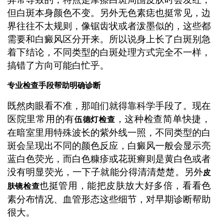
但白斑本身颜色不变。另外无色素痣也挺常见，边
界往往不太规则，像锯齿状或者泼墨似的，这些都
需要和白癜风区分开来。所以说身上长了白斑别急
着下结论，不同类型的白斑处理方式完全不一样，
搞错了方向可能白忙乎。
专业检查手段帮助明确诊断
既然肉眼看不准，那咱们就得靠科学手段了。现在
医院里常用的有
，这种检查简单快捷，
伍德灯检查
在暗室里用特殊波长的紫外线一照，不同类型的白
斑会呈现出不同的颜色反应，白癜风一般会显示亮
蓝白色荧光，而白色糠疹或花斑癣则是黄白色或者
没有明显荧光，一下子就能分得清清楚楚。另外
皮
也挺管用，能把皮肤放大好多倍，看看色
肤镜检查
素分布情况、血管形态这些细节，对早期诊断帮助
很大。