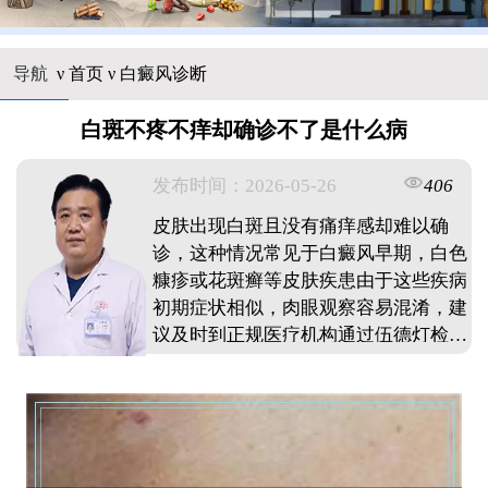
导航
ν
首页
ν
白癜风诊断
白斑不疼不痒却确诊不了是什么病
发布时间：2026-05-26
406
皮肤出现白斑且没有痛痒感却难以确
诊，这种情况常见于白癜风早期，白色
糠疹或花斑癣等皮肤疾患由于这些疾病
初期症状相似，肉眼观察容易混淆，建
议及时到正规医疗机构通过伍德灯检
查，皮肤镜检测等专业手段进行鉴别白
癜风早期表现为浅白色斑块，表面光滑
无鳞屑，而白色糠疹表面可能有细微糠
状脱屑明确诊断后才能针对性处理，避
免延误时机导致白斑扩散日常需注意观