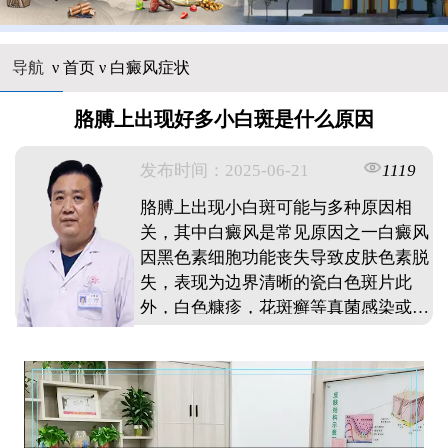
导航
ν
首页
ν
白癜风症状
胳膊上出现好多小白斑是什么原因
发布时间：2025-06-21
1119
胳膊上出现小白斑可能与多种原因相
关，其中白癜风是常见原因之一白癜风
因黑色素细胞功能丧失导致皮肤色素脱
失，表现为边界清晰的瓷白色斑片此
外，白色糠疹，花斑癣等真菌感染或炎
症后色素减退也可能引发类似症状诊断
需结合伍德灯检查，皮肤镜及组织病理
学分析，以明确白斑性质并制定针对性
治疗方案。 ...