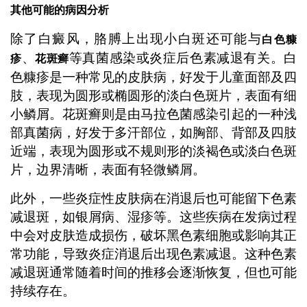
其他可能的病因分析
除了白癜风，胳膊上出现小白斑还可能与
白色糠
、
等真菌感染或炎症后色素减退有关。白
疹
花斑癣
色糠疹是一种常见的皮肤病，好发于儿童面部及四
肢，表现为圆形或椭圆形的淡白色斑片，表面有细
小鳞屑。花斑癣则是由马拉色菌感染引起的一种浅
部真菌病，好发于多汗部位，如胸部、背部及四肢
近端，表现为圆形或不规则形的淡褐色或淡白色斑
片，边界清晰，表面有轻微鳞屑。
此外，一些炎症性皮肤病在消退后也可能留下色素
减退斑，如银屑病、湿疹等。这些疾病在发病过程
中会对皮肤造成损伤，破坏黑色素细胞或影响其正
常功能，导致炎症消退后出现色素减退。这种色素
减退斑通常随着时间的推移会逐渐恢复，但也可能
持续存在。