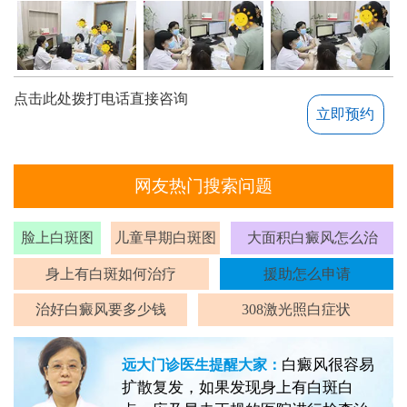
点击此处拨打电话直接咨询
立即预约
网友热门搜索问题
脸上白斑图
儿童早期白斑图
大面积白癜风怎么治
身上有白斑如何治疗
援助怎么申请
治好白癜风要多少钱
308激光照白症状
白癜风很容易
远大门诊医生提醒大家：
扩散复发，如果发现身上有白斑白