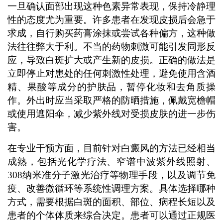
一旦确认面部出现这种色素异常表现，保持冷静理
性的态度尤为重要。许多患者在发现皮损后会急于
求成，自行购买药膏涂抹或尝试各种偏方，这种做
法往往弊大于利。不当的药物刺激可能引发同形反
应，导致白斑扩大或产生新的皮损。正确的做法是
立即停止对患处的任何刺激性处理，避免使用含酒
精、果酸等成分的护肤品，暂停化妆和去角质操
作。外出时应当采取严格的防晒措施，佩戴宽檐帽
或使用遮阳伞，减少紫外线对受损皮肤的进一步伤
害。
在专业干预方面，目前针对白癜风的方法已经相当
成熟，包括光化学疗法、窄谱中波紫外线照射、
308纳米准分子激光治疗等物理手段，以及调节免
疫、改善微循环等系统性调理方案。具体选择哪种
方式，需要根据白斑的面积、部位、病程长短以及
患者的个体体质来综合决定。患者可以通过正规医