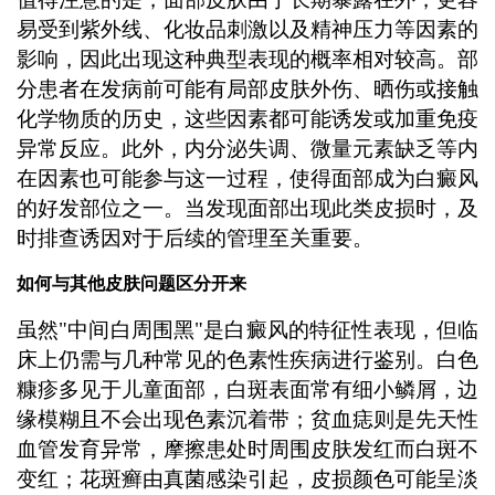
易受到紫外线、化妆品刺激以及精神压力等因素的
影响，因此出现这种典型表现的概率相对较高。部
分患者在发病前可能有局部皮肤外伤、晒伤或接触
化学物质的历史，这些因素都可能诱发或加重免疫
异常反应。此外，内分泌失调、微量元素缺乏等内
在因素也可能参与这一过程，使得面部成为白癜风
的好发部位之一。当发现面部出现此类皮损时，及
时排查诱因对于后续的管理至关重要。
如何与其他皮肤问题区分开来
虽然"中间白周围黑"是白癜风的特征性表现，但临
床上仍需与几种常见的色素性疾病进行鉴别。白色
糠疹多见于儿童面部，白斑表面常有细小鳞屑，边
缘模糊且不会出现色素沉着带；贫血痣则是先天性
血管发育异常，摩擦患处时周围皮肤发红而白斑不
变红；花斑癣由真菌感染引起，皮损颜色可能呈淡