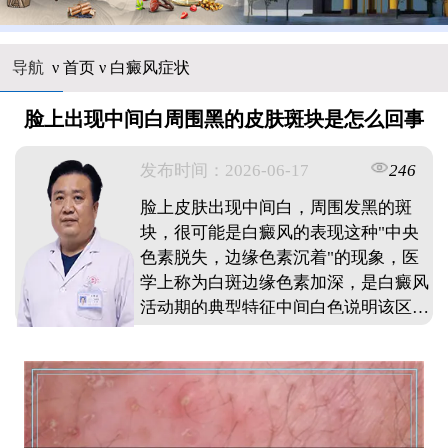
导航
ν
首页
ν
白癜风症状
脸上出现中间白周围黑的皮肤斑块是怎么回事
发布时间：2026-06-17
246
脸上皮肤出现中间白，周围发黑的斑
块，很可能是白癜风的表现这种"中央
色素脱失，边缘色素沉着"的现象，医
学上称为白斑边缘色素加深，是白癜风
活动期的典型特征中间白色说明该区域
黑色素细胞功能丧失，周围发黑则可能
是炎症后色素沉着或边缘黑色素细胞活
跃所致这种情况需要及时到正规医院皮
肤科检查确诊，通过伍德灯等检查明确
病情，早期干预效果更好不要自行用