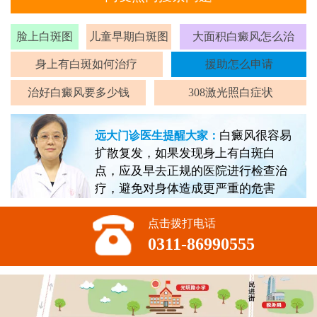
脸上白斑图
儿童早期白斑图
大面积白癜风怎么治
身上有白斑如何治疗
援助怎么申请
治好白癜风要多少钱
308激光照白症状
白癜风很容易
远大门诊医生提醒大家：
扩散复发，如果发现身上有白斑白
点，应及早去正规的医院进行检查治
疗，避免对身体造成更严重的危害
点击拨打电话
0311-86990555