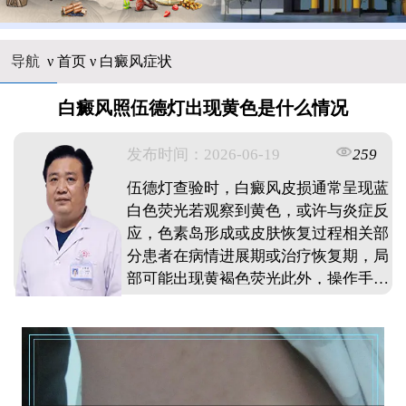
导航
ν
首页
ν
白癜风症状
白癜风照伍德灯出现黄色是什么情况
发布时间：2026-06-19
259
伍德灯查验时，白癜风皮损通常呈现蓝
白色荧光若观察到黄色，或许与炎症反
应，色素岛形成或皮肤恢复过程相关部
分患者在病情进展期或治疗恢复期，局
部可能出现黄褐色荧光此外，操作手法
或皮肤状态也会影响观察结果发现黄色
反应不必过度紧张，建议结合临床表现
由医生综合判断具体病情阶段。 ...