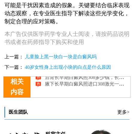
可能是干扰因素造成的假象。关键要结合临床表现
动态观察，在专业医生指导下解读这些光学变化，
制定合理的应对策略。
本广告仅供医学药学专业人士阅读，请按药品说明
书或者在药师指导下购买和使用
小孩有白癜风照美国308光能好吗
上一篇：
儿童脸上黑一块白一块是白癜风吗
白癜风照308激光贵不贵
大腿有发展期白癜风照308激光一次多少钱
下一篇：
40岁女性身上出现小块的白点是什么原因
后背长早期白癜风照308多少钱，长期照射好吗
腋下长早期白癜风照进口308激光一次多少钱
相关
内容
医生团队
更多>