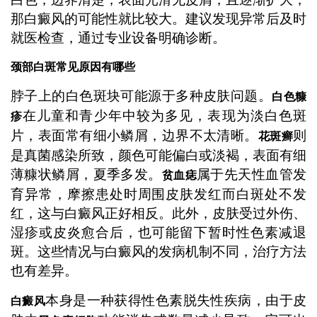
那白癜风的可能性就比较大。建议发现异常后及时
就医检查，通过专业设备明确诊断。
颈部白斑常见原因有哪些
脖子上的白色斑块可能源于多种皮肤问题。
白色糠
在儿童和青少年中较为多见，表现为淡白色斑
疹
片，表面常有细小鳞屑，边界不太清晰。
则
花斑癣
是真菌感染所致，颜色可能偏白或淡褐，表面有细
薄糠状鳞屑，夏季多发。
属于先天性血管发
贫血痣
育异常，摩擦患处时周围皮肤发红而白斑处不发
红，这与白癜风正好相反。此外，皮肤受过外伤、
湿疹或皮炎愈合后，也可能留下暂时性色素减退
斑。这些情况与白癜风的发病机制不同，治疗方法
也有差异。
本身是一种获得性色素脱失性疾病，由于皮
白癜风