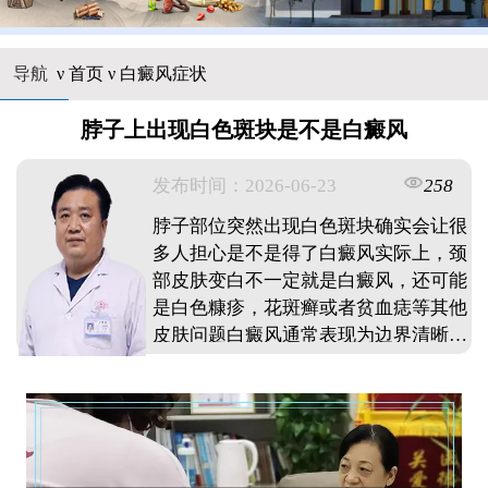
导航
ν
首页
ν
白癜风症状
脖子上出现白色斑块是不是白癜风
发布时间：2026-06-23
258
脖子部位突然出现白色斑块确实会让很
多人担心是不是得了白癜风实际上，颈
部皮肤变白不一定就是白癜风，还可能
是白色糠疹，花斑癣或者贫血痣等其他
皮肤问题白癜风通常表现为边界清晰的
瓷白色斑片，表面光滑没有皮屑，而且
白斑会逐渐扩大如果脖子上的白斑边界
模糊，表面有细小鳞屑，或者摩擦后周
围皮肤发红而白斑不变红，那可能是其
他皮肤病建议发现颈部有不明原因的白