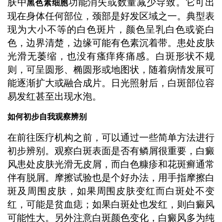
肤中
功能消失或数量减少导致。它可出
黑色素细胞
现在身体任何部位，颈部是好发区域之一。典型表
现为大小不等的白色斑片，颜色呈乳白色或瓷白
色，边界清楚，边缘可能有色素沉着带。患处皮肤
光滑无萎缩，也没有瘙痒疼痛感。白斑形状不规
则，可呈圆形、椭圆形或地图状，随着病情发展可
能逐渐扩大或融合成片。日光照射后，白斑部位容
易发红甚至出现水泡。
如何初步自我观察辨别
在前往医疗机构之前，可以通过一些简单方法进行
初步辨别。观察白斑表面是否有鳞屑很重要，白癜
风患处皮肤光滑无皮屑，而白色糠疹和花斑癣通常
伴有脱屑。摩擦试验也是个好办法，用手指摩擦白
斑及周围皮肤，如果周围皮肤变红而白斑处不变
红，可能是贫血痣；如果白斑处也发红，则白癜风
可能性大。另外注意白斑颜色变化，白癜风多为纯