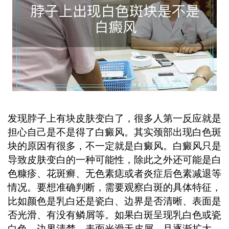
斑时，及时到正规医疗机构检查，通过
伍德灯或皮肤镜等专业检查手段明确诊
断，不要盲目自行判断以免延误治疗时
机。 ...
发现脖子上有块皮肤变白了，很多人第一反应就是
担心自己是不是得了白癜风。其实颈部出现白色斑
块的原因有很多，不一定就是白癜风。白癜风只是
导致皮肤变白的一种可能性，除此之外还可能是白
色糠疹、花斑癣、无色素痣或者炎症后色素减退等
情况。要想准确判断，需要观察白斑的具体特征，
比如颜色是乳白还是瓷白、边界是否清晰、表面是
否光滑、有没有鳞屑等。如果白斑呈现乳白色或瓷
白色，边界清楚，表面光滑无皮屑，且逐渐扩大，