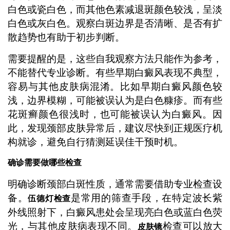
白色或瓷白色，而其他色素减退斑颜色较浅，呈淡
白色或灰白色。观察白斑边界是否清晰、是否有扩
散趋势也有助于初步判断。
需要提醒的是，这些自我观察方法只能作为参考，
不能替代专业诊断。有些早期白癜风表现不典型，
容易与其他皮肤病混淆。比如早期白癜风颜色较
浅，边界模糊，可能被误认为是白色糠疹。而有些
花斑癣颜色很浅时，也可能被误认为白癜风。因
此，发现颈部皮肤异常后，建议尽快到正规医疗机
构就诊，避免自行猜测延误佳干预时机。
确诊需要做哪些检查
明确诊断颈部白斑性质，通常需要借助专业检查设
备。
是常用的筛查手段，在特定波长紫
伍德灯检查
外线照射下，白癜风患处会呈现亮白色或蓝白色荧
光，与其他皮肤病表现不同。
检查可以放大
皮肤镜