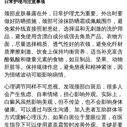
日常护理与注意事项
颈部皮肤暴露在外，日常护理尤为重要。外出时要
做好防晒措施，颈部可涂抹防晒霜或佩戴围巾，避
免紫外线直接照射患处。选择温和无刺激的洗护用
品，避免使用含漂白成分或强去角质产品。衣物方
面，尽量选择棉质、透气性好的衣领，避免化纤材
质摩擦刺激。饮食上保持均衡营养，适当补充富含
酪氨酸和微量元素的食物，如豆制品、坚果、动物
肝脏等。保持规律作息，避免熬夜和精神紧张，因
为情绪波动可能影响病情。
心理调节同样不可忽视。发现颈部白斑后，很多人
会产生焦虑、自卑情绪，担心影响外观。实际上，
白癜风虽然影响美观，但不传染，也不会影响身体
健康。可以通过与医生沟通、加入患者互助群体等
方式缓解心理压力。如果白斑位于显眼位置，在医
生指导下可以使用遮盖霜暂时改善外观。关键是要