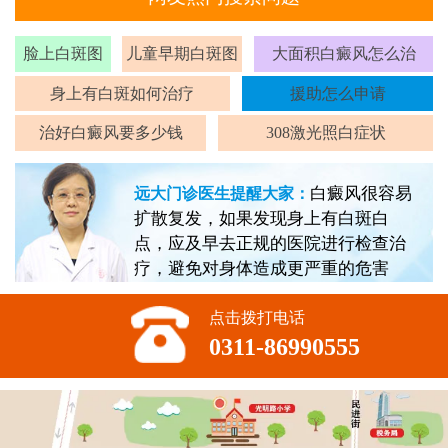
脸上白斑图
儿童早期白斑图
大面积白癜风怎么治
身上有白斑如何治疗
援助怎么申请
治好白癜风要多少钱
308激光照白症状
白癜风很容易
远大门诊医生提醒大家：
扩散复发，如果发现身上有白斑白
点，应及早去正规的医院进行检查治
疗，避免对身体造成更严重的危害
点击拨打电话
0311-86990555