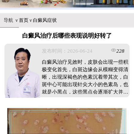
导航
ν
首页
ν
白癜风症状
白癜风治疗后哪些表现说明好转了
发布时间：2026-06-24
228
白癜风治疗见效时，皮肤会出现一些积
极变化首先，白斑边缘会从模糊变得清
晰，出现深褐色的色素沉着带其次，白
斑中心可能出现针尖大小的色素岛，也
就是小黑点，这些黑点会逐渐扩大并向
周围扩散融合再者，白斑颜色会从瓷白
色逐渐转为浅白色或粉红色，面积也会
慢慢缩小同时，患处毛发由白转黑也是
好转信号这些变化说明黑色素细胞正在
恢复功能不过每个人的恢复速度不同，