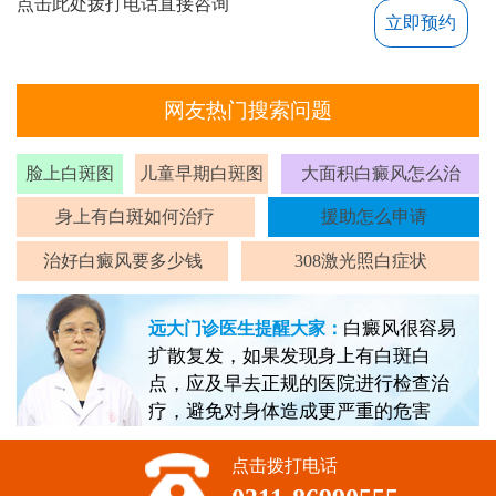
点击此处拨打电话直接咨询
立即预约
网友热门搜索问题
脸上白斑图
儿童早期白斑图
大面积白癜风怎么治
身上有白斑如何治疗
援助怎么申请
治好白癜风要多少钱
308激光照白症状
白癜风很容易
远大门诊医生提醒大家：
扩散复发，如果发现身上有白斑白
点，应及早去正规的医院进行检查治
疗，避免对身体造成更严重的危害
点击拨打电话