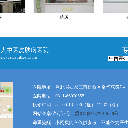
药房
导医台
远大中医皮肤病医院
ang yuanda vitiligo hospital
中西医结
医院地址：河北省石家庄市桥西区裕华东路7号
医院电话：0311-86990555
接诊时间：8：00-18：00（夏） 17:30（冬）
网站备案/许可证号：
冀ICP备2023015620号
郑重提醒：本网页内容仅供参考，不能作为医