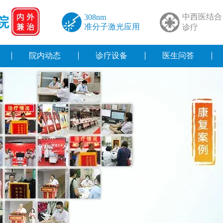
中西医结合
308nm
院
准分子激光应用
诊疗
院内动态
诊疗设备
医生问答