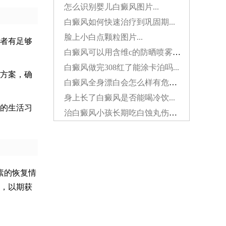
怎么识别婴儿白癜风图片...
白癜风如何快速治疗到巩固期...
脸上小白点颗粒图片...
者有足够
白癜风可以用含维c的防晒喷雾吗...
白癜风做完308红了能涂卡泊吗...
方案，确
白癜风全身漂白会怎么样有危害吗...
身上长了白癜风是否能喝冷饮...
的生活习
治白癜风小孩长期吃白蚀丸伤肝吗...
素的恢复情
，以期获