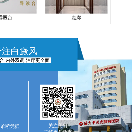
走廊
手术室
专注白癜风
合-内外双调-治疗更全面
关注我们
生诊断凭据
了解更多动态