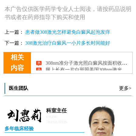
本广告仅供医学药学专业人士阅读，请按药品说明
书或者在药师指导下购买和使用
上一篇：
患者做308激光怎样避免白癜风起泡发痒
下一篇：
308激光治疗白癜风一小片多长时间能好
相关
308nm准分子激光照白癜风按面积收费吗？
腿上长有一片白斑照美国308nm激光多少钱
内容
7个月孩子肩膀有一小块白斑照308nm激光多久能好转
白癜风做308nm激光能治好吗
美国极速308nm准分子激光治疗系统成功落户!患者到院可享免费治疗一次!
医生团队
更多>
科室主任
ONLINE
TRANSLATION
多年临床经验