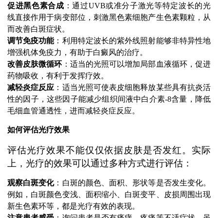
促进黑色素合成
：通过UVB或准分子激光等特定波长的光
线直接作用于病变部位，刺激黑色素细胞产生色素颗粒，从
而改善白斑症状。
调节免疫功能
：利用特定波长的紫外线照射能够非特异性地
增强机体免疫力，有助于白癜风的治疗。
改善皮肤微循环
：适当的光照可以增加局部血液循环，促进
药物吸收，有利于发挥疗效。
减轻炎症反应
：适当光照可使表皮细胞释放某些具有抗炎活
性的因子，这些因子能减少组织间液中白介素-8含量，降低
毛细血管通透性，进而减轻炎症反应。
如何评估光疗效果
评估光疗效果不能仅仅依据皮肤是否发红。实际
上，光疗的效果可以通过多种方式进行评估：
观察白斑变化
：白斑的颜色、面积、形状等是否发生变化。
例如，白斑颜色变浅、面积缩小、白斑变平、皮损周围出现
新生色素环等，都是光疗有效的表现。
注意患者感受
：询问患者是否有瘙痒、疼痛等不适症状。虽