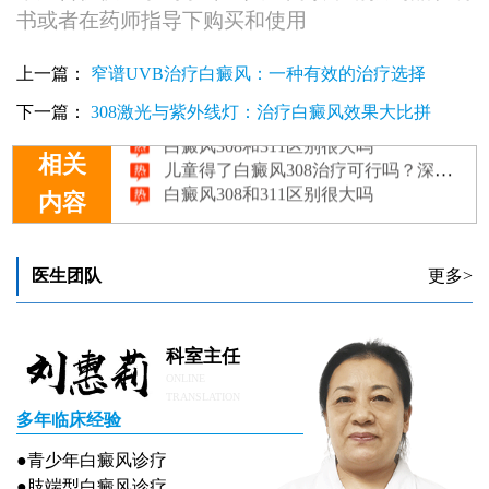
书或者在药师指导下购买和使用
上一篇：
窄谱UVB治疗白癜风：一种有效的治疗选择
白癜风308治疗后有什么反应
颈部白癜风308激光几个疗程有效果
下一篇：
308激光与紫外线灯：治疗白癜风效果大比拼
白癜风308和311区别很大吗
儿童得了白癜风308治疗可行吗？深度解析与指导
相关
白癜风308和311区别很大吗
内容
医生团队
更多>
科室主任
ONLINE
TRANSLATION
多年临床经验
●青少年白癜风诊疗
●肢端型白癜风诊疗