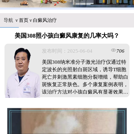
导航
ν
首页
ν
白癜风治疗
美国308照小孩白癜风康复的几率大吗？
发布时间：2025-06-04
706
美国308纳米准分子激光治疗仪通过特
定波长的光照射白斑区域，诱导T细胞
死亡并刺激黑素细胞分裂增殖，帮助白
斑恢复正常肤色。多个康复案例表明，
该治疗方法对小孩白癜风有显著效果，
但康复几率受白斑面积、病程、治疗频
率和剂量等多种因素影响。家长应早发
现早治疗，并遵医嘱进行治疗和日常护
理。 ...