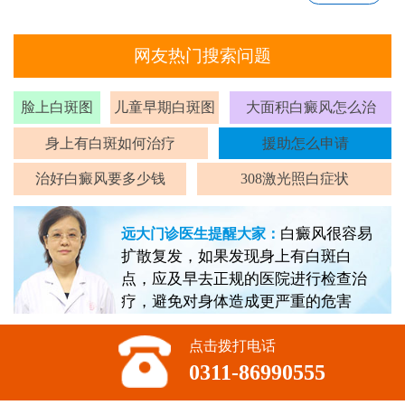
网友热门搜索问题
脸上白斑图
儿童早期白斑图
大面积白癜风怎么治
身上有白斑如何治疗
援助怎么申请
治好白癜风要多少钱
308激光照白症状
白癜风很容易
远大门诊医生提醒大家：
扩散复发，如果发现身上有白斑白
点，应及早去正规的医院进行检查治
疗，避免对身体造成更严重的危害
点击拨打电话
0311-86990555