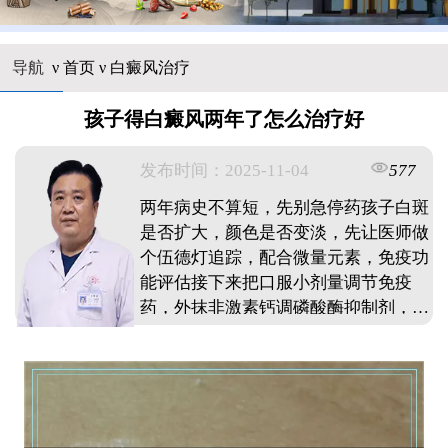
导航
ν
首页
ν
白癜风治疗
孩子得白癜风两年了怎么治疗好
发布时间：2025-11-04
577
两年病史不算短，先别急停药孩子白斑
是否扩大，颜色是否变淡，先让医师做
个伍德灯追踪，配合微量元素，免疫功
能评估接下来把口服小剂量调节免疫
药，外抹非激素钙调磷酸酶抑制剂，
308准分子激光照光三者按疗程组合，
同时把挑食，熬夜，情绪紧张这三件事
改过来每四周回诊一次，肉眼看见边缘
长出色岛就坚持，肤色均匀后还要巩固
三月，断根的几率就会高很多。 ...