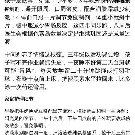
孩子皮肤薄，剂量宁少不多；3.早晚外抹
钙调磷酸酶
，避开眼周、口周薄皮，配合润肤霜减少刺
抑制剂
激；4.睡前口服一片调节免疫制剂，体重小就掰半
片，饭中服减少胃肠反应。这四步同步跑，八周后
医生会根据色素岛数量决定是继续巩固还是减量过
渡。
中间别忘了情绪这根弦。三年级以后功课陡增，孩
子写不完作业就抓头皮，一夜睡不好第二天白斑就
可能“冒风”。每天放学留二十分钟跳绳或打羽毛
球，夜晚十点前上床，把褪黑素水平拉回来，比多
涂一次药还管用。
家庭护理细节
早餐把牛奶换成豆浆配黑芝麻粉，植物蛋白和铜一举两得；
阳光足的季节，上午十点后、下午四点前的户外玩耍改成傍
晚散步，避免暴晒；
洗澡水别超过四十度，沐浴液选纯氨基酸系，擦干后三分钟