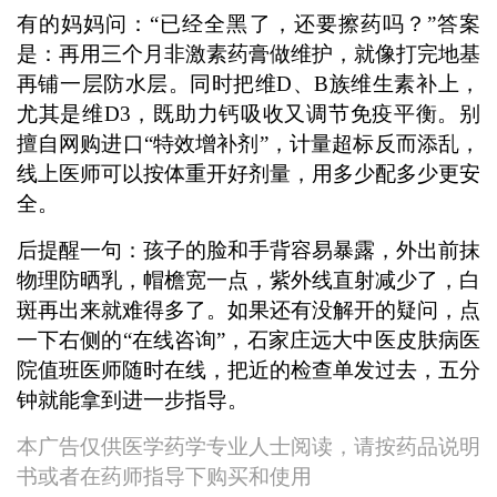
有的妈妈问：“已经全黑了，还要擦药吗？”答案
是：再用三个月非激素药膏做维护，就像打完地基
再铺一层防水层。同时把维D、B族维生素补上，
尤其是维D3，既助力钙吸收又调节免疫平衡。别
擅自网购进口“特效增补剂”，计量超标反而添乱，
线上医师可以按体重开好剂量，用多少配多少更安
全。
后提醒一句：孩子的脸和手背容易暴露，外出前抹
物理防晒乳，帽檐宽一点，紫外线直射减少了，白
斑再出来就难得多了。如果还有没解开的疑问，点
一下右侧的“在线咨询”，石家庄远大中医皮肤病医
院值班医师随时在线，把近的检查单发过去，五分
钟就能拿到进一步指导。
本广告仅供医学药学专业人士阅读，请按药品说明
书或者在药师指导下购买和使用