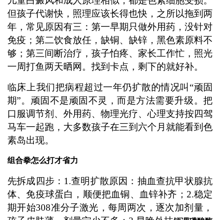
儿童白癜风和成人原理相似，都是色素细胞受损。
但孩子代谢快，照理应该长得也快，之所以拖到两
年，常见原因有三：第一早期只做外用药，没针对
免疫；第二饮食放任，缺铜、缺锌，黑色素原料不
够；第三间断治疗，孩子怕疼、家长工作忙，照光
一周打鱼两天晒网。找到卡点，剩下的就好补。
临床上我们把病程超过一年仍扩散的情况叫“顽固
期”。顽固不是顽固不灵，而是方法需要升级。把
口服调节剂、外用药、物理光疗、心理支持按四驾
马车一起跑，大多数孩子在三到六个月就能看到色
素岛出现。
组合拳怎么打才省力
先拆成四步：1.查明扩散原因：抽血查抗甲状腺抗
体、免疫球蛋白，顺便把血铜、血锌补齐；2.稳定
期开始308准分子激光，每周两次，逐次加剂量，