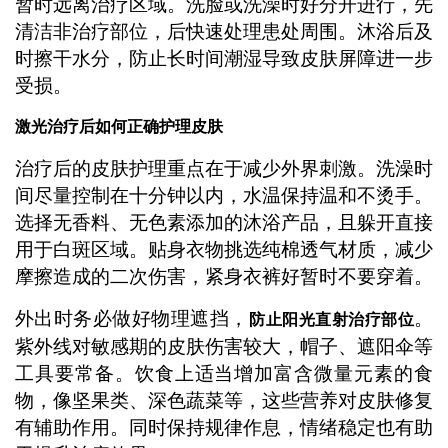
暂时远离治疗区域。洗脸或洗澡时好分开进行，先
清洁非治疗部位，后快速处理患处周围。沐浴后及
时擦干水分，防止长时间潮湿导致皮肤屏障进一步
受损。
激光治疗后如何正确护理皮肤
治疗后的皮肤护理重点在于减少外界刺激。洗澡时
间尽量控制在十分钟以内，水温保持温和不烫手。
选择无香料、无色素添加的沐浴产品，且躲开直接
用于白斑区域。贴身衣物挑选纯棉透气材质，减少
摩擦造成的二次伤害，紧身衣裤好暂时不要穿着。
外出时务必做好物理遮挡，
。
防止阳光直射治疗部位
紫外线对敏感期的皮肤伤害较大，帽子、遮阳伞等
工具要常备。饮食上适当增加富含微量元素的食
物，像坚果类、深色蔬菜等，这些营养对皮肤修复
有辅助作用。同时保持规律作息，情绪稳定也有助