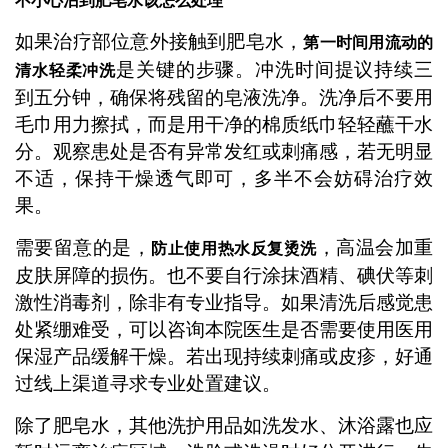
不小心沾到肥皂水该怎么处理
如果治疗部位意外接触到肥皂水，
第一时间用流动的
是关键的步骤。冲洗时间提议持续三
清水轻柔冲洗
到五分钟，确保将残留的皂液洗净。洗净后不要用
毛巾用力擦拭，而是用干净的棉质纸巾轻轻蘸干水
分。观察患处是否有异常发红或刺痛感，若无明显
不适，保持干燥透气即可，多半不会妨碍治疗效
果。
需要留意的是，
，高温会加重
防止使用热水反复烫洗
皮肤屏障的损伤。也不要自行涂抹酒精、碘伏等刺
激性消毒剂，除非有专业指导。如果清洗后感觉患
处紧绷难受，可以咨询本院医生是否需要使用医用
保湿产品缓解干燥。若出现持续刺痛或皮疹，好通
过线上渠道寻求专业处置建议。
除了肥皂水，其他洗护用品如洗发水、沐浴露也应