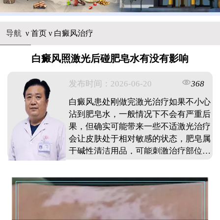
导航
ν
首页
ν
白癜风治疗
白癜风照激光后碰肥皂水有没有影响
发布时间：2026-06-20
368
白癜风患处刚做完激光治疗如果不小心
沾到肥皂水，一般情况下不会有严重后
果，但确实可能带来一些不适激光治疗
会让皮肤处于相对敏感的状态，肥皂属
于碱性清洁用品，可能刺激治疗部位产
生轻微刺痛或干燥感如果只是短暂接触
且立即用清水冲净，多半不影响疗效不
过要是接触时间较长或出现明显红肿，
灼热感应及时联系医生治疗后皮肤屏障
暂时变弱，提议二十四小时内尽量躲开