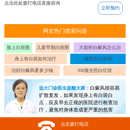
点击此处拨打电话直接咨询
立即预约
网友热门搜索问题
脸上白斑图
儿童早期白斑图
大面积白癜风怎么治
身上有白斑如何治疗
援助怎么申请
治好白癜风要多少钱
308激光照白症状
白癜风很容易
远大门诊医生提醒大家：
扩散复发，如果发现身上有白斑白
点，应及早去正规的医院进行检查治
疗，避免对身体造成更严重的危害
点击拨打电话