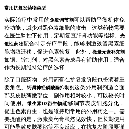
常用抗复发药物类型
实际治疗中常用的
可以帮助平衡机体免
免疫调节剂
疫功能，减少对黑色素细胞的攻击。这类药物需要
在医生监控下使用，定期复查肝肾功能等指标。
光
配合特定光疗手段，能够刺激残留黑素细
敏性药物
胞增殖迁移，促进色素恢复。此外，
微量元素补充剂
如铜、锌制剂，对黑色素合成具有辅助作用，适合
作为长期维持治疗的选择。
除了口服药物，外用药膏在抗复发阶段也扮演着重
要角色。
这类外用制剂适合面
钙调神经磷酸酶抑制剂
部及皮肤薄嫩部位，副作用相对较小，可以较长时
间使用。
能够调节表皮细胞分化，
维生素D3衍生物
促进色素再生，也是维持期常用的外用药之一。需
要提醒的是，激素类药膏虽然见效快，但长期使用
可能导致皮肤萎缩等不良反应，在抗复发阶段要谨