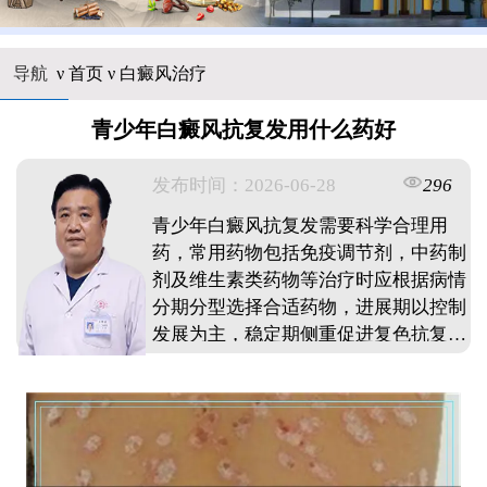
导航
ν
首页
ν
白癜风治疗
青少年白癜风抗复发用什么药好
发布时间：2026-06-28
296
青少年白癜风抗复发需要科学合理用
药，常用药物包括免疫调节剂，中药制
剂及维生素类药物等治疗时应根据病情
分期分型选择合适药物，进展期以控制
发展为主，稳定期侧重促进复色抗复发
关键在于坚持规范治疗，即使白斑消失
也需维持用药一段时间同时配合日常护
理，避免诱发因素具体用药方案需经专
业医生评估后制定，不建议自行购药使
用通过系统治疗和定期复查，可有效降