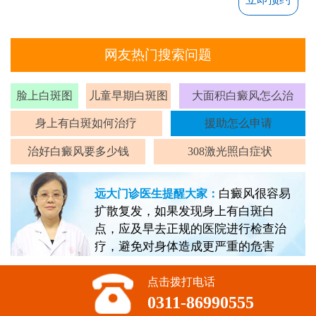
网友热门搜索问题
脸上白斑图
儿童早期白斑图
大面积白癜风怎么治
身上有白斑如何治疗
援助怎么申请
治好白癜风要多少钱
308激光照白症状
白癜风很容易
远大门诊医生提醒大家：
扩散复发，如果发现身上有白斑白
点，应及早去正规的医院进行检查治
疗，避免对身体造成更严重的危害
点击拨打电话
0311-86990555