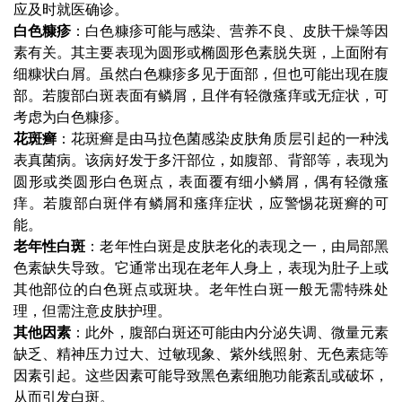
应及时就医确诊。
白色糠疹
：白色糠疹可能与感染、营养不良、皮肤干燥等因
素有关。其主要表现为圆形或椭圆形色素脱失斑，上面附有
细糠状白屑。虽然白色糠疹多见于面部，但也可能出现在腹
部。若腹部白斑表面有鳞屑，且伴有轻微瘙痒或无症状，可
考虑为白色糠疹。
花斑癣
：花斑癣是由马拉色菌感染皮肤角质层引起的一种浅
表真菌病。该病好发于多汗部位，如腹部、背部等，表现为
圆形或类圆形白色斑点，表面覆有细小鳞屑，偶有轻微瘙
痒。若腹部白斑伴有鳞屑和瘙痒症状，应警惕花斑癣的可
能。
老年性白斑
：老年性白斑是皮肤老化的表现之一，由局部黑
色素缺失导致。它通常出现在老年人身上，表现为肚子上或
其他部位的白色斑点或斑块。老年性白斑一般无需特殊处
理，但需注意皮肤护理。
其他因素
：此外，腹部白斑还可能由内分泌失调、微量元素
缺乏、精神压力过大、过敏现象、紫外线照射、无色素痣等
因素引起。这些因素可能导致黑色素细胞功能紊乱或破坏，
从而引发白斑。