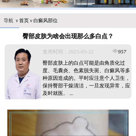
导航
ν
首页
ν
白癜风部位
臀部皮肤为啥会出现那么多白点？
发布时间：2025-05-22
957
臀部皮肤上的白点可能是由角质化过
度、毛囊炎、色素脱失斑、白癜风等多
种原因造成的。平时应注意个人卫生，
保持臀部干燥清洁，一旦发现异常，应
及时就医。 ...