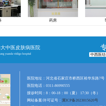
科
药房
远大中医皮肤病医院
ang yuanda vitiligo hospital
中西医结
医院地址：河北省石家庄市桥西区裕华东路7号
医院电话：0311-86990555
接诊时间：8：00-18：00（夏） 17:30（冬）
网站备案/许可证号：
冀ICP备2023015620号