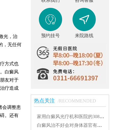
联系我们
咨询客服
预约挂号
来院路线
激光，治
的，无任何
疗方式也
。白癜风
朋友对于
治疗造成
热点关注
/RECOMMENDED
绪会调整患
碍。还有
家用白癜风光疗机和医院的308有什么不同...
白癜风治不好会对身体器官有影响吗...