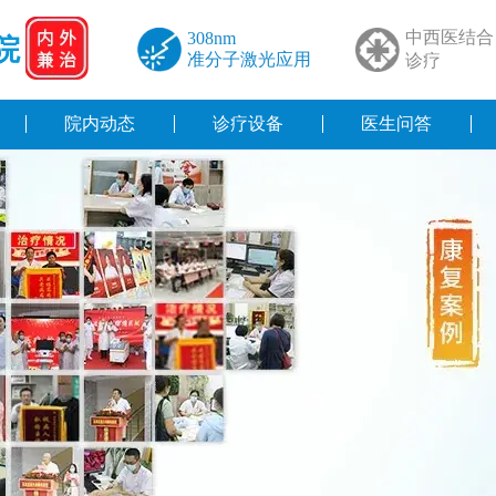
中西医结合
308nm
院
准分子激光应用
诊疗
院内动态
诊疗设备
医生问答