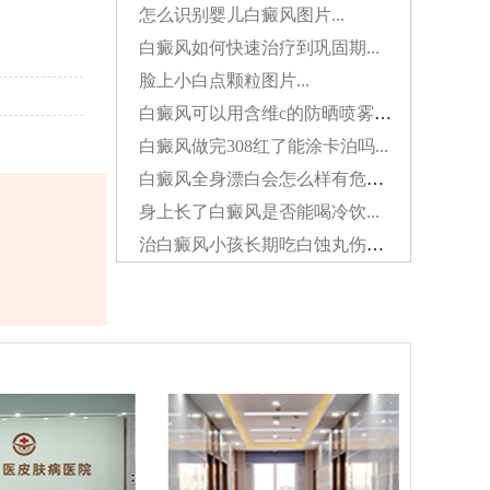
怎么识别婴儿白癜风图片...
白癜风如何快速治疗到巩固期...
脸上小白点颗粒图片...
白癜风可以用含维c的防晒喷雾吗...
白癜风做完308红了能涂卡泊吗...
白癜风全身漂白会怎么样有危害吗...
身上长了白癜风是否能喝冷饮...
治白癜风小孩长期吃白蚀丸伤肝吗...