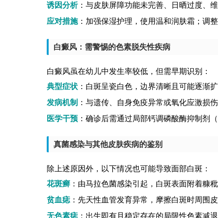
诱因分析
：与皮肤屏障功能未完善、日晒过度、维
应对措施
：加强保湿护理，使用温和润肤霜；调整
白癜风：需警惕的色素脱失性疾病
白癜风虽在幼儿中发生率较低，但需早期识别：
典型症状
：白斑呈瓷白色，边界清晰且可能逐渐扩
发病机制
：与遗传、自身免疫异常或氧化应激损伤
医学干预
：确诊后需通过局部钙调磷酸酶抑制剂（
真菌感染与其他皮肤疾病的鉴别
除上述原因外，以下情况也可能导致面部白斑：
花斑癣
：由马拉色菌感染引起，白斑表面附着糠秕
贫血痣
：先天性血管发育异常，摩擦白斑时周围皮
无色素痣
：出生即有且稳定存在的局限性色素减退