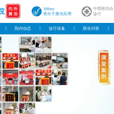
中西医结合
308nm
院
准分子激光应用
诊疗
院内动态
诊疗设备
医生问答