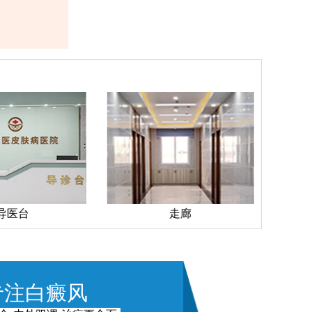
导医台
走廊
专注白癜风