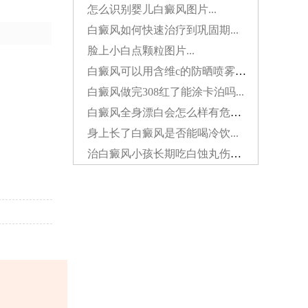
怎么识别婴儿白癜风图片...
白癜风如何快速治疗到巩固期...
脸上小白点颗粒图片...
白癜风可以用含维c的防晒喷雾吗...
白癜风做完308红了能涂卡泊吗...
白癜风全身漂白会怎么样有危害吗...
身上长了白癜风是否能喝冷饮...
治白癜风小孩长期吃白蚀丸伤肝吗...