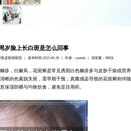
周岁脸上长白斑是怎么回事
病医院 | 发布时间:2025-06-30 | 作者：yuanda | 浏览量：
980次
糠疹，白癜风，花斑癣是常见诱因白色糠疹多与皮肤干燥或营养
清晰的色素脱失斑，需早期干预；真菌感染导致的花斑癣则伴随
意保湿防晒与均衡饮食，避免盲目用药。