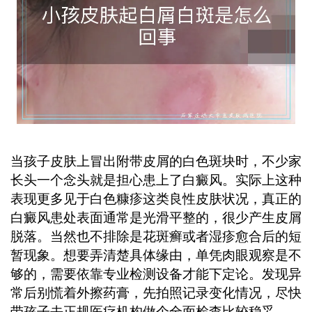
当孩子皮肤上冒出附带皮屑的白色斑块时，不少家
长头一个念头就是担心患上了白癜风。实际上这种
表现更多见于白色糠疹这类良性皮肤状况，真正的
白癜风患处表面通常是光滑平整的，很少产生皮屑
脱落。当然也不排除是花斑癣或者湿疹愈合后的短
暂现象。想要弄清楚具体缘由，单凭肉眼观察是不
够的，需要依靠专业检测设备才能下定论。发现异
常后别慌着外擦药膏，先拍照记录变化情况，尽快
带孩子去正规医疗机构做个全面检查比较稳妥。