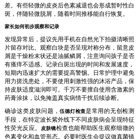
差。有些轻微的皮炎后色素减退也会形成暂时性白
斑，伴随轻微脱屑，随着时间推移能自行恢复。
家长如何初步观察和记录
发现异常后，提议先用手机在自然光下拍摄清晰照
片留存对比。观察白块是否呈现对称分布，留意皮
屑是干燥粉末状还是油腻鳞屑，注意询问孩子是否
有瘙痒不适感。记录白斑出现的时间和发展速度，
短期内迅速扩大的需要提高警惕。日常护理中避免
用力搓洗患处，不要使用刺激性强的沐浴产品，保
持皮肤适度滋润即可。千万不要擅自使用含激素的
药膏涂抹，以免掩盖真实病情干扰后续诊断。
确诊这类皮肤问题，
是常用的无创检测
伍德灯检查
手段，在特定波长紫外线下不同皮肤病会呈现特征
性荧光反应。
检查也能帮助医生观察细微的
皮肤镜
色素变化和血管形态。必要时医生会提议做真菌镜