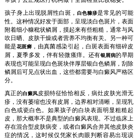
孩子身上出现脱屑性白斑，
是常见的可能
白色糠疹
性。这种情况好发于面部，呈现淡白色斑片，表面
附着细小糠秕状鳞屑，摸起来有些粗糙，通常与风
吹日晒、皮肤干燥或者营养不均衡有关。另一种可
能是
，由真菌感染引起，白斑表面有细碎皮
花斑癣
屑，夏季多发，伴有轻微瘙痒。还有
的早期
银屑病
表现也可能呈现白色斑块伴厚层银白色鳞屑，刮除
鳞屑后可见点状出血，这些都需要与白癜风严格区
分。
真正的
皮损特征恰恰相反，病灶皮肤光滑无
白癜风
疹，没有萎缩也没有皮屑，边界相对清晰，呈现乳
白色或瓷白色。如果孩子的白块表面明显粗糙起
皮，那大概率不是典型的白癜风表现。不过临床上
存在混合型皮肤病变，或者白癜风合并其他皮肤炎
症的情况，这时候仅凭家长肉眼判断容易出现误