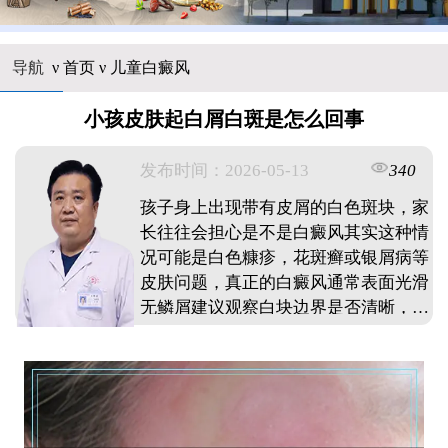
导航
ν
首页
ν
儿童白癜风
小孩皮肤起白屑白斑是怎么回事
发布时间：2026-05-13
340
孩子身上出现带有皮屑的白色斑块，家
长往往会担心是不是白癜风其实这种情
况可能是白色糠疹，花斑癣或银屑病等
皮肤问题，真正的白癜风通常表面光滑
无鳞屑建议观察白块边界是否清晰，有
无扩散趋势，及时到正规医院皮肤科进
行伍德灯检查明确诊断，避免自行用药
延误病情。 ...