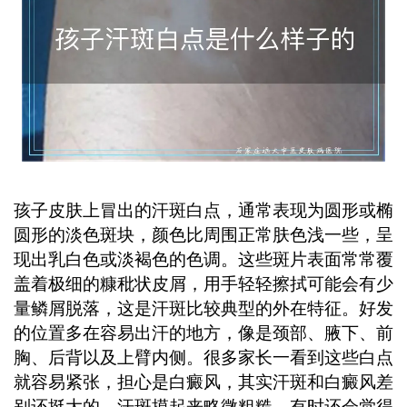
孩子皮肤上冒出的汗斑白点，通常表现为圆形或椭
圆形的淡色斑块，颜色比周围正常肤色浅一些，呈
现出乳白色或淡褐色的色调。这些斑片表面常常覆
盖着极细的糠秕状皮屑，用手轻轻擦拭可能会有少
量鳞屑脱落，这是汗斑比较典型的外在特征。好发
的位置多在容易出汗的地方，像是颈部、腋下、前
胸、后背以及上臂内侧。很多家长一看到这些白点
就容易紧张，担心是白癜风，其实汗斑和白癜风差
别还挺大的，汗斑摸起来略微粗糙，有时还会觉得