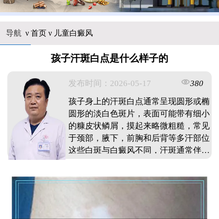
导航
ν
首页
ν
儿童白癜风
孩子汗斑白点是什么样子的
发布时间：2026-05-17
380
孩子身上的汗斑白点通常呈现圆形或椭
圆形的淡白色斑片，表面可能带有细小
的糠皮状鳞屑，摸起来略微粗糙，常见
于颈部，腋下，前胸和后背等多汗部位
这些白斑与白癜风不同，汗斑通常伴有
轻微瘙痒，而白癜风表面光滑无屑且边
界清晰汗斑是由真菌感染引起的皮肤问
题，夏季高发，家长发现孩子出现类似
白点不必过度惊慌，及时就医明确诊断
是关键。 ...