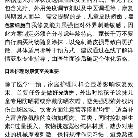
包含光疗、外用免疫调节剂以及中医调理等，康复
周期因人而异。需要提醒的是，儿童皮肤娇嫩，
黑
自我修复能力虽强但对外界刺激敏感，因
色素细胞
此方案制定必须充分考虑年龄特点。家长千万不要
自行购买药物随意涂抹，以免刺激皮损导致白斑扩
散。具体适用哪种干预方式，建议通过在线了解详
情获取专业指导，由医生面诊后确定个体化策略。
日常护理对康复至关重要
除了医学干预，家庭护理同样会显著影响恢复效
果。首要任务是做好
，外出时给孩子涂抹儿
光防护
童专用防晒霜或穿戴防晒衣帽，避免强烈紫外线灼
伤白斑区域。饮食方面注意营养搭配均衡，适当补
充富含酪氨酸的食物如瘦肉、豆类，同时控制维生
素C过量摄入。衣物挑选宽松纯棉材质，减少对患
处的机械摩擦刺激。保持规律作息习惯，避免熬夜