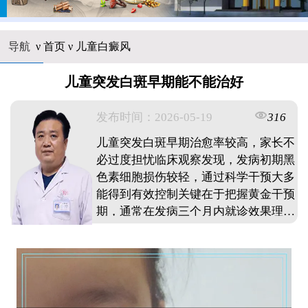
导航
ν
首页
ν
儿童白癜风
儿童突发白斑早期能不能治好
发布时间：2026-05-19
316
儿童突发白斑早期治愈率较高，家长不
必过度担忧临床观察发现，发病初期黑
色素细胞损伤较轻，通过科学干预大多
能得到有效控制关键在于把握黄金干预
期，通常在发病三个月内就诊效果理想
治疗方式需根据患儿年龄，白斑部位制
定个性化方案，配合日常护理可提升复
色概率家长要重视早期信号，发现皮肤
异常及时到专业机构检查，避免盲目用
药只要规范治疗并做好防护，多数患儿