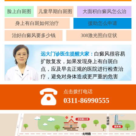
脸上白斑图
儿童早期白斑图
大面积白癜风怎么治
身上有白斑如何治疗
援助怎么申请
治好白癜风要多少钱
308激光照白症状
白癜风很容易
远大门诊医生提醒大家：
扩散复发，如果发现身上有白斑白
点，应及早去正规的医院进行检查治
疗，避免对身体造成更严重的危害
点击拨打电话
0311-86990555