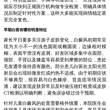
就应尽快到正规医疗机构做专业检测，明确具体情
况后制定针对性方案，这样大多能实现病情稳定甚
至完全复色。
早期白斑有哪些明显特征
家长平日要多关注孩子皮肤变化，白癜风初期常呈
现为大小不一的浅色圆斑或椭圆斑，边缘相对模
糊，表面平滑没有皮屑。好发区域多集中在面部、
颈部、手背以及膝盖等容易受到摩擦的部位，患处
毛发通常保持原有颜色。部分患儿白斑在太阳光照
射后会出现轻微发红或灼热不适感。由于初期症状
不够典型，很容易与白色糠疹、贫血痣等情况混
淆，建议发现皮肤异常后及时做伍德灯检查或皮肤
CT检测以明确判断，避免误诊错过佳干预期。
针对儿童白癜风的处置需要格外慎重，本院医生会
依据患儿具体状况选择温和安全的方式。常见手段