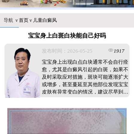
导航
ν
首页
ν
儿童白癜风
宝宝身上白斑白块能自己好吗
发布时间：2026-05-25
1917
宝宝身上出现白点白块通常不会自行痊
愈，尤其是白癜风引起的白斑，如果不
及时采取应对措施，斑块可能逐渐扩大
或增多，甚至蔓延至其他部位发现宝宝
皮肤有异常变白的情况，建议尽早到正
规医疗机构检查明确具体原因，因为早
期干预恢复效果相对较好，治疗周期也
会相应缩短家长切勿抱有等待自愈的侥
幸心理而延误诊治时机，及时就医明确
诊断，才能帮助孩子尽早控制病情发