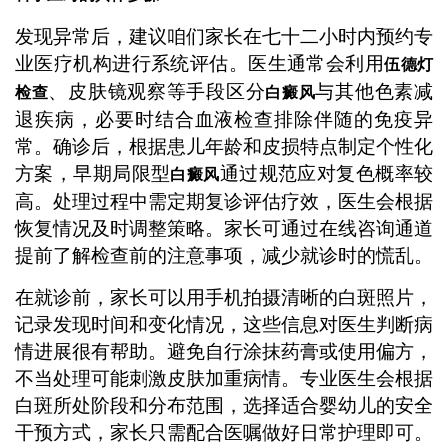
发现异常后，建议咱们家长在七十二小时内预约专
业医疗机构进行系统评估。医生通常会利用
伍德灯
、皮肤镜观察等手段区分
与其他色素减
检查
白癜风
退疾病，必要时结合血液检查排除伴随的免疫异
常。确诊后，根据患儿年龄和皮损特点制定个性化
方案，早期局限型
通过规范应对复色概率较
白癜风
高。处理过程中需定期复诊评估疗效，医生会根据
恢复情况及时调整策略。家长可通过在线咨询通道
提前了解检查前的注意事项，减少就诊时的慌乱。
在就诊前，家长可以用手机拍摄清晰的白斑照片，
记录发现时间和变化情况，这些信息对医生判断病
情进展很有帮助。避免自行涂抹药膏或使用偏方，
不当处理可能刺激皮肤加重病情。专业医生会根据
白斑所处阶段和分布范围，选择适合婴幼儿的安全
干预方式，家长只需配合医嘱做好日常护理即可。