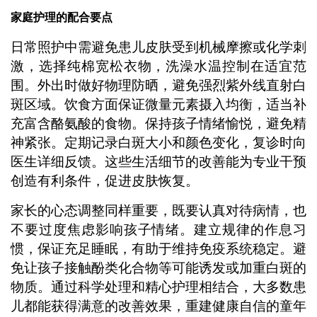
家庭护理的配合要点
日常照护中需避免患儿皮肤受到机械摩擦或化学刺
激，选择纯棉宽松衣物，洗澡水温控制在适宜范
围。外出时做好物理防晒，避免强烈紫外线直射白
斑区域。饮食方面保证微量元素摄入均衡，适当补
充富含酪氨酸的食物。保持孩子情绪愉悦，避免精
神紧张。定期记录白斑大小和颜色变化，复诊时向
医生详细反馈。这些生活细节的改善能为专业干预
创造有利条件，促进皮肤恢复。
家长的心态调整同样重要，既要认真对待病情，也
不要过度焦虑影响孩子情绪。建立规律的作息习
惯，保证充足睡眠，有助于维持免疫系统稳定。避
免让孩子接触酚类化合物等可能诱发或加重白斑的
物质。通过科学处理和精心护理相结合，大多数患
儿都能获得满意的改善效果，重建健康自信的童年