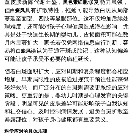
童皮肤新陈代谢旺盛，
修复能力虽强，
黑色素细胞
但
具有扩散特性，拖延可能导致白斑从局部
白癜风
蔓延至面部、四肢等显眼部位。这不仅增加后续处
理难度，还可能对孩子心理健康造成潜在影响。尤
其是处于快速生长期的婴幼儿，皮损面积可能在数
月内显著扩大。家长若仅凭网络信息自行判断，容
易将
误认为普通汗斑或胎记，这种认知偏差
白癜风
可能让孩子承受不必要的病程延长。
随着白斑面积扩大，应对周期和复杂程度都会相应
增加。早期局限性的皮损通过规范干预往往能获得
较好效果，而广泛分布的白斑则需要更系统的应对
策略。更重要的是，婴幼儿时期是心理发育的关键
阶段，明显可见的皮肤差异可能影响孩子自我认知
和社交信心。及时控制病情发展，避免白斑扩散至
暴露部位，对孩子身心健康都有重要意义。
科学应对的具体步骤