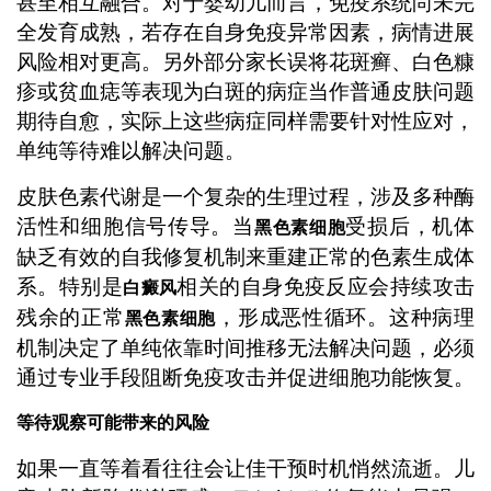
甚至相互融合。对于婴幼儿而言，免疫系统尚未完
全发育成熟，若存在自身免疫异常因素，病情进展
风险相对更高。另外部分家长误将花斑癣、白色糠
疹或贫血痣等表现为白斑的病症当作普通皮肤问题
期待自愈，实际上这些病症同样需要针对性应对，
单纯等待难以解决问题。
皮肤色素代谢是一个复杂的生理过程，涉及多种酶
活性和细胞信号传导。当
受损后，机体
黑色素细胞
缺乏有效的自我修复机制来重建正常的色素生成体
系。特别是
相关的自身免疫反应会持续攻击
白癜风
残余的正常
，形成恶性循环。这种病理
黑色素细胞
机制决定了单纯依靠时间推移无法解决问题，必须
通过专业手段阻断免疫攻击并促进细胞功能恢复。
等待观察可能带来的风险
如果一直等着看往往会让佳干预时机悄然流逝。儿