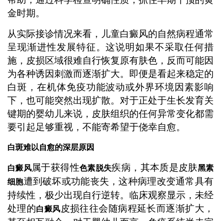
金时期。
从实际接诊情况来看，儿童白癜风的自然病程通常
呈现渐进性发展特征。这说明如果不采取任何措
施，皮损区域很难自行恢复原有肤色，反而可能因
为各种诱因刺激而逐渐扩大。即便是看起来稳定的
白斑，在机体免疫功能波动或外界环境因素影响
下，也可能突然出现扩散。对于正处于生长发育关
键期的婴幼儿来说，皮肤组织的任何异常变化都需
要引起足够重视，不能寄希望于侥幸自愈。
白斑难以自愈的深层原因
属于获得性
疾病，其本质是皮肤
白癜风
色素脱失
黑素
遭到破坏或功能丧失，这种病理改变通常具有
细胞
持续性，极少出现自行逆转。临床观察显示，未经
处理的
皮损往往会随病程延长而逐渐扩大，
白癜风