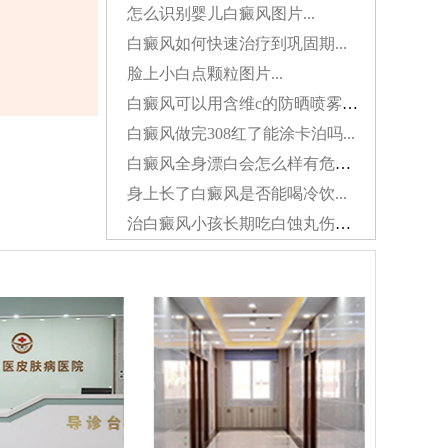
怎么识别婴儿白癜风图片...
白癜风如何快速治疗到巩固期...
脸上小白点颗粒图片...
白癜风可以用含维c的防晒喷雾吗...
白癜风做完308红了能涂卡泊吗...
白癜风全身漂白会怎么样有危害吗...
身上长了白癜风是否能喝冷饮...
治白癜风小孩长期吃白蚀丸伤肝吗...