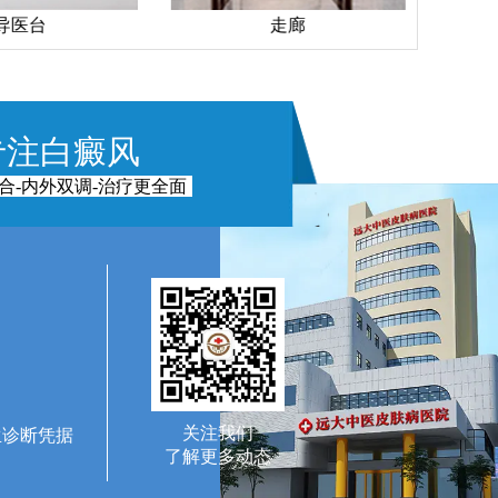
走廊
手术室
专注白癜风
合-内外双调-治疗更全面
关注我们
生诊断凭据
了解更多动态