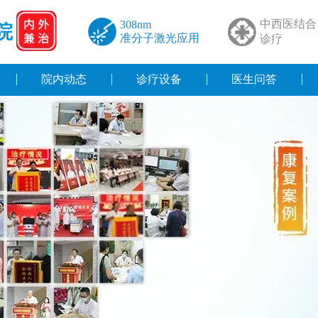
中西医结合
308nm
院
准分子激光应用
诊疗
院内动态
诊疗设备
医生问答