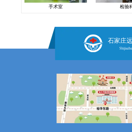
室
检验科
石家庄
Shijiazhu