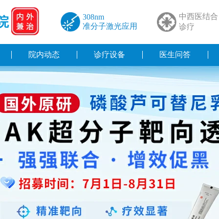
中西医结合
308nm
院
准分子激光应用
诊疗
院内动态
诊疗设备
医生问答