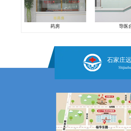
药房
导医
石家庄
Shijiazhu