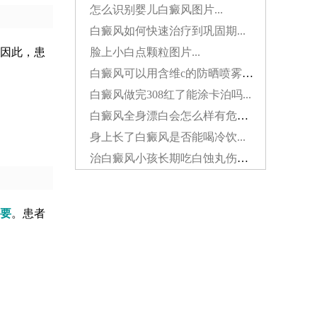
怎么识别婴儿白癜风图片...
白癜风如何快速治疗到巩固期...
脸上小白点颗粒图片...
因此，患
白癜风可以用含维c的防晒喷雾吗...
白癜风做完308红了能涂卡泊吗...
白癜风全身漂白会怎么样有危害吗...
身上长了白癜风是否能喝冷饮...
治白癜风小孩长期吃白蚀丸伤肝吗...
要
。患者