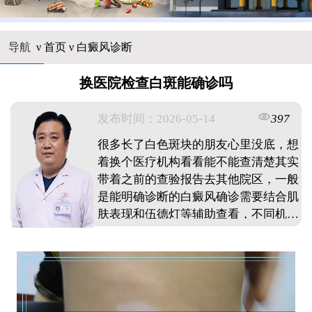
导航
ν
首页
ν
白癜风诊断
换医院检查白斑能确诊吗
发布时间：2026-05-14
397
很多长了白色斑块的朋友心里没底，想
着换个医疗机构看看能不能查清楚其实
带着之前的查验报告去其他院区，一般
是能明确诊断的白癜风确诊需要结合肌
肤表现和伍德灯等辅助查看，不同机构
设备可能有些差别建议把以前的病历资
料都带上，避免重复做检查花冤枉钱色
素脱失类疾病有时候需要观察一段时间
才能最终确定，必要时可以定期复诊查
看变化情况。 ...