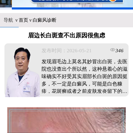
导航
ν
首页
ν
白癜风诊断
眉边长白斑查不出原因很焦虑
发布时间：2026-05-21
346
发现眉毛边上莫名其妙冒出白斑，去医
院也没查出个所以然，这种悬着心的滋
味确实不好受其实眉部长白斑的原因挺
多，不一定是白癜风，可能是白色糠
疹，花斑癣或者之前皮肤发炎留下的色
素减退斑这时候先别自己吓自己，也别
急着乱抹药，关键要看白斑表面光不光
滑，边界清不清楚，还有是不是在慢慢
变大要是心里实在没底，可以找专业皮
肤科医生做个伍德灯查验，这种检查能