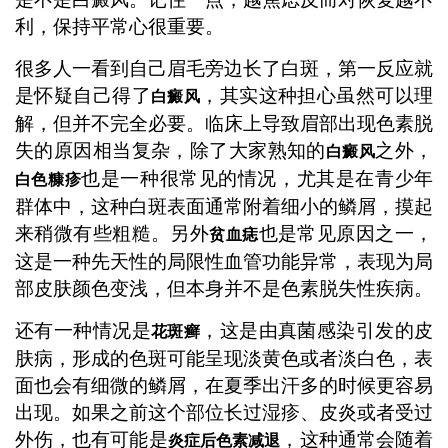
利，保持平常心很重要。
很多人一看到自己眉毛旁边长了白斑，第一反应就
是怀疑自己得了
，其实这种担心虽然可以理
白癜风
解，但并不完全必要。临床上导致眉部出现色素脱
失的原因相当复杂，除了大家熟知的
之外，
白癜风
也是一种很常见的情况，尤其是在青少年
白色糠疹
群体中，这种白斑表面通常附着细小的鳞屑，摸起
来稍微有些粗糙。另外
也是常见原因之一，
贫血痣
这是一种先天性的局限性血管功能异常，表现为局
部皮肤颜色变浅，但本身并不是色素脱失性疾病。
还有一种情况是
，这是由真菌感染引发的皮
花斑癣
肤病，形成的色斑可能呈现淡黄色或者淡白色，表
面也会有细微的鳞屑，在夏季出汗多的时候更容易
出现。如果之前这个部位长过湿疹、皮炎或者受过
外伤，也有可能是
，这种通常会随着
炎症后色素减退