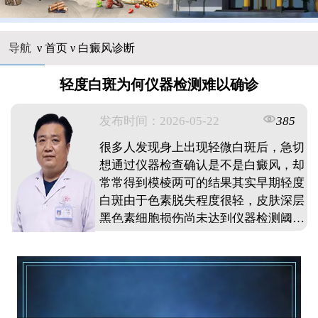
导航
ν
首页
ν
白癜风诊断
轻度白斑为何仪器检测难以确诊
发布时间：2026-05-22
385
很多人发现身上出现轻微白斑后，急切
想通过仪器检查确认是不是白癜风，却
常常得到模棱两可的结果其实早期轻度
白斑由于色素脱失程度很轻，皮肤深层
黑色素细胞损伤尚未达到仪器检测阈
值，伍德灯或皮肤镜下表现不典型，容
易与白色糠疹，花斑癣等混淆加之部分
白斑处于进展期边界模糊，仪器难以捕
捉确切病变范围此时过度依赖单一检测
反而容易误诊，需要结合医生面诊观察