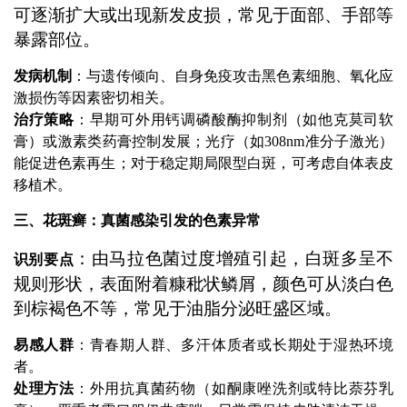
可逐渐扩大或出现新发皮损，常见于面部、手部等
暴露部位。
发病机制
：与遗传倾向、自身免疫攻击黑色素细胞、氧化应
激损伤等因素密切相关。
治疗策略
：早期可外用钙调磷酸酶抑制剂（如他克莫司软
膏）或激素类药膏控制发展；光疗（如308nm准分子激光）
能促进色素再生；对于稳定期局限型白斑，可考虑自体表皮
移植术。
三、花斑癣：真菌感染引发的色素异常
：由马拉色菌过度增殖引起，白斑多呈不
识别要点
规则形状，表面附着糠秕状鳞屑，颜色可从淡白色
到棕褐色不等，常见于油脂分泌旺盛区域。
易感人群
：青春期人群、多汗体质者或长期处于湿热环境
者。
处理方法
：外用抗真菌药物（如酮康唑洗剂或特比萘芬乳