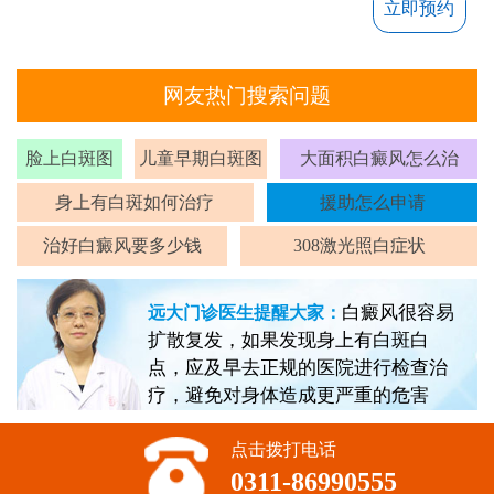
立即预约
网友热门搜索问题
脸上白斑图
儿童早期白斑图
大面积白癜风怎么治
身上有白斑如何治疗
援助怎么申请
治好白癜风要多少钱
308激光照白症状
白癜风很容易
远大门诊医生提醒大家：
扩散复发，如果发现身上有白斑白
点，应及早去正规的医院进行检查治
疗，避免对身体造成更严重的危害
点击拨打电话
0311-86990555