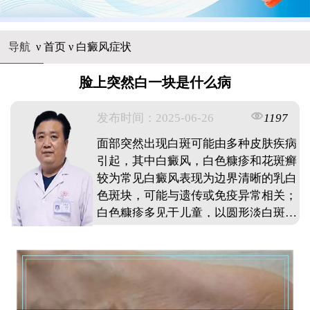
导航
ν
首页
ν
白癜风症状
脸上突然白一块是什么病
发布时间：2025-06-26
1197
面部突然出现白斑可能由多种皮肤疾病
引起，其中白癜风，白色糠疹和花斑癣
较为常见白癜风表现为边界清晰的乳白
色斑块，可能与遗传或免疫异常相关；
白色糠疹多见于儿童，以圆形淡白斑伴
随细小鳞屑为特征；花斑癣则由真菌感
染引发，常伴脱屑日常需注意防晒保
湿，避免刺激性护理，若白斑扩大或伴
随其他症状，建议及时就医确诊。 ...