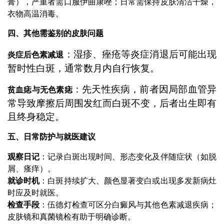
膏），严重者需口服伊曲康唑；日常需保持皮肤清洁干燥，
衣物高温消毒。
四、其他需鉴别的皮肤问题
：湿疹、痤疮等炎症消退后可能出现
炎症后色素减退
暂时性白斑，通常数月内自行恢复。
：先天性疾病，前者因局部血管异
贫血痣与无色素痣
常导致摩擦后周围发红而白斑不变，后者出生即有
且终身稳定。
五、日常防护与就医建议
观察日记
：记录白斑出现时间、形态变化及伴随症状（如脱
屑、瘙痒）。
就诊时机
：白斑持续扩大、颜色显著变白或出现多发新病灶
时应及时就医。
检查手段
：伍德灯检查可区分白癜风与其他色素减退疾病；
皮肤镜和真菌镜检有助于明确诊断。