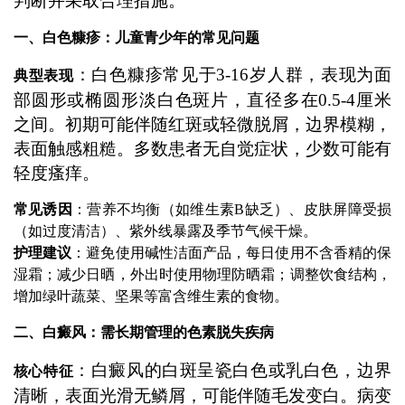
判断并采取合理措施。
一、白色糠疹：儿童青少年的常见问题
：白色糠疹常见于3-16岁人群，表现为面
典型表现
部圆形或椭圆形淡白色斑片，直径多在0.5-4厘米
之间。初期可能伴随红斑或轻微脱屑，边界模糊，
表面触感粗糙。多数患者无自觉症状，少数可能有
轻度瘙痒。
常见诱因
：营养不均衡（如维生素B缺乏）、皮肤屏障受损
（如过度清洁）、紫外线暴露及季节气候干燥。
护理建议
：避免使用碱性洁面产品，每日使用不含香精的保
湿霜；减少日晒，外出时使用物理防晒霜；调整饮食结构，
增加绿叶蔬菜、坚果等富含维生素的食物。
二、白癜风：需长期管理的色素脱失疾病
：白癜风的白斑呈瓷白色或乳白色，边界
核心特征
清晰，表面光滑无鳞屑，可能伴随毛发变白。病变