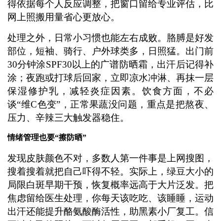
得依据每个人反应调整，把窗口留给专业评估，比
网上照搬用量省心更放心。
处理之外，日常小习惯也能左右成败。胳膊是好发
部位，短袖、骑行、户外球类多，日照猛。出门前
30分钟涂SPF30以上的广谱防晒霜，出汗后记得补
涂；夜跑或打球后回家，立即凉水冲淋、再抹一层
保湿修护乳，减轻炎症因素。饮食方面，不必
谈“维C色变”，正常果蔬没问题，重点是把熬夜、
压力、辛辣三大触发器稳住。
情绪管理也要“擦防晒”
发现皮肤颜色不对，多数人第一件事是上网搜图，
搜着搜着就把自己吓得不轻。实际上，绿豆大小的
局限白斑早期干预，恢复概率远高于大片泛发。把
焦虑留给医生处理，你每天该吃吃、该睡睡，运动
出汗还能提升酪氨酸酶活性，助黑素小厂复工。信