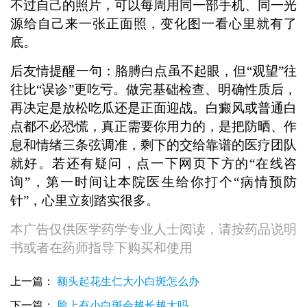
不过自己的照片，可以每周用同一部手机、同一光
源给自己来一张正面照，变化图一看心里就有了
底。
后友情提醒一句：胳膊白点虽不起眼，但“观望”往
往比“误诊”更吃亏。做完基础检查、明确性质后，
再决定是放松吃瓜还是正面迎战。白癜风或普通白
点都不必恐慌，真正需要你用力的，是把防晒、作
息和情绪三条弦调准，剩下的交给靠谱的医疗团队
就好。若还有疑问，点一下网页下方的“在线咨
询”，第一时间让本院医生给你打个“病情预防
针”，心里立刻踏实很多。
本广告仅供医学药学专业人士阅读，请按药品说明
书或者在药师指导下购买和使用
上一篇：
额头起花生仁大小白斑怎么办
下一篇：
脸上有小白斑会越长越大吗