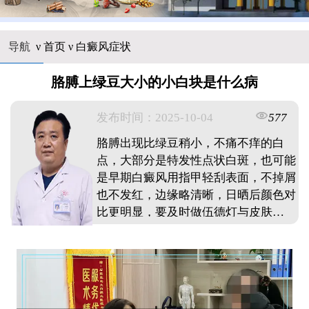
导航
ν
首页
ν
白癜风症状
胳膊上绿豆大小的小白块是什么病
发布时间：2025-10-04
577
胳膊出现比绿豆稍小，不痛不痒的白
点，大部分是特发性点状白斑，也可能
是早期白癜风用指甲轻刮表面，不掉屑
也不发红，边缘略清晰，日晒后颜色对
比更明显，要及时做伍德灯与皮肤
CT，看黑素量是否减少早期干预可防
扩散。 ...