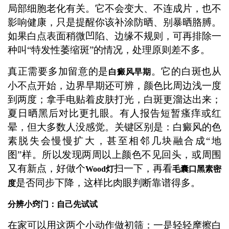
局部细胞老化有关。它不会变大、不连成片，也不
影响健康，只是提醒你该补涂防晒、别暴晒胳膊。
如果白点表面稍微凹陷、边缘不规则，可再排除一
种叫“特发性萎缩斑”的情况，处理原则差不多。
真正需要多加留意的是
。它的白斑也从
白癜风早期
小不点开始，边界早期还可辨，颜色比周边浅一度
到两度；拿手电贴着皮肤打光，白斑更溜达出来；
夏日晒黑后对比更扎眼。有人报告短暂瘙痒或红
晕，但大多数人没感觉。关键区别是：白癜风的色
素脱失会慢慢扩大，甚至相邻几块融合成“地
图”样。所以发现两周以上颜色不见回头，或周围
又有新点，好做个
扫一下，再看
Wood灯
毛囊口黑素密
是否同步下降，这样比肉眼判断靠谱得多。
度
分辨小窍门：自己先试试
在家可以用这两个小动作做初筛：一是轻轻摩擦白