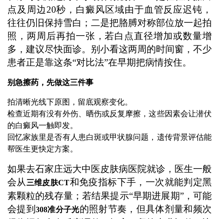
点及周边20秒，白癜风区域由于血管反应迟钝，
往往仍旧保持雪白；二是把胳膊对称部位放一起拍
照，两周后再拍一张，若白点直径增加或数量增
多，建议尽快面诊。别小看这两周的时间窗，不少
患者正是靠这条“对比法”在早期把病情按住。
别急擦药，先做这三件事
拍清晰光线下原图，留底观察变化。
检查近期有没有外伤、晒伤或反复摩擦，这些因素会让潜伏
的白癜风一触即发。
回忆家族里是否有人患白斑或甲状腺问题，遗传背景评估能
帮医生更快定方案。
如果去石家庄远大中医皮肤病医院就诊，医生一般
会从
和免疫指标下手，一次就能判定黑
三维皮肤CT
素颗粒的残存量；若结果提示“早期进展期”，可能
会提到
的照射节奏，但具体剂量和频次
308准分子光