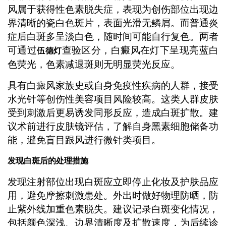
风属于获得性色素脱失症，表现为创伤部位出现边
界清晰的瓷白色斑片，表面光滑无鳞屑。而普通炎
症后白斑多呈淡白色，随时间可能自行复色。两者
可通过
查验区分，白癜风在灯下呈现亮蓝白
伍德灯
色荧光，色素减退斑则无明显荧光反应。
具有白癜风家族史或自身免疫性疾病的人群，接受
水光针等创伤性美容项目风险较高。这类人群皮肤
受到刺激后更易诱发同形反应，造成白斑扩散。建
议术前进行皮肤镜评估，了解自身黑素细胞储备功
能，避免盲目跟风进行微针类项目。
发现白斑后的处理措施
发现注射部位出现白斑应立即停止化妆及护肤品应
用，避免摩擦刺激患处。外出时做好物理防晒，防
止紫外线加重色素脱失。建议记录白斑变化情况，
包括颜色深浅、边界清晰度及扩散速度，为后续诊