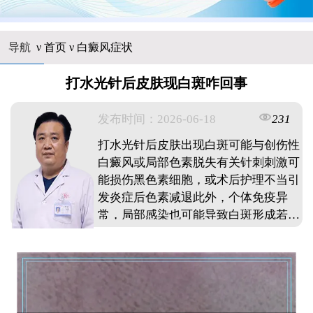
导航
ν
首页
ν
白癜风症状
打水光针后皮肤现白斑咋回事
发布时间：2026-06-18
231
打水光针后皮肤出现白斑可能与创伤性
白癜风或局部色素脱失有关针刺刺激可
能损伤黑色素细胞，或术后护理不当引
发炎症后色素减退此外，个体免疫异
常，局部感染也可能导致白斑形成若白
斑边界清晰且逐渐扩大，需警惕白癜风
可能建议立即停止使用化妆品，避免日
晒，尽快到正规医疗机构进行伍德灯检
查确诊，早期干预可有效控制病情发
展。 ...