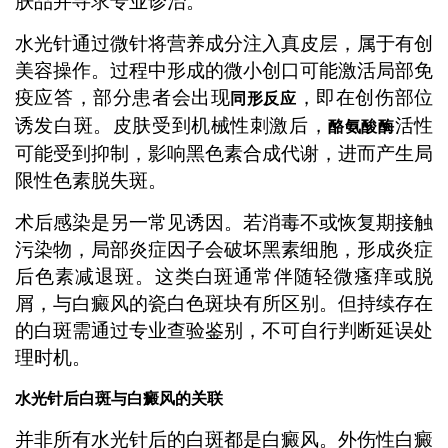
肤品并寻求专业诊治。
水光针通过微针将营养成分注入真皮层，属于有创
美容操作。过程中形成的微小创口可能激活局部免
疫应答，部分患者会出现
，即在创伤部位
同形反应
诱发白斑。皮肤受到机械性刺激后，
活性
酪氨酸酶
可能受到抑制，影响黑色素合成代谢，进而产生局
限性色素脱失斑。
术后感染是另一常见诱因。若消毒不或恢复期接触
污染物，局部炎症因子会破坏黑素细胞，形成炎症
后色素减退斑。这类白斑通常伴随轻微瘙痒或脱
屑，与白癜风的瓷白色斑块有所区别。但持续存在
的白斑需通过专业查验鉴别，不可自行判断延误处
理时机。
水光针后白斑与白癜风的关联
并非所有水光针后的白斑都是白癜风。外伤性白癜