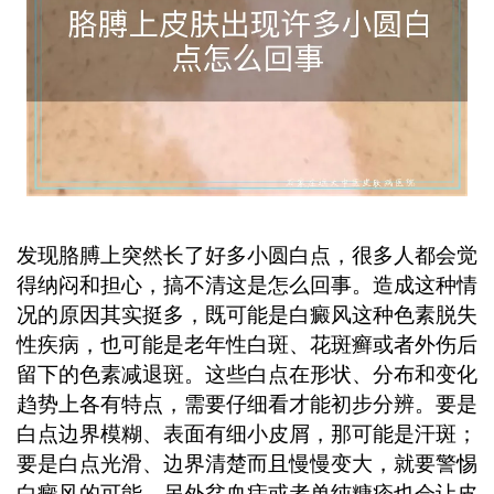
大，就要警惕白癜风的可能碰到这种情
况别慌，也别自己瞎猜，更别随便涂药
膏刺激皮肤，尽快到正规医疗机构检查
才是正确做法。 ...
发现胳膊上突然长了好多小圆白点，很多人都会觉
得纳闷和担心，搞不清这是怎么回事。造成这种情
况的原因其实挺多，既可能是白癜风这种色素脱失
性疾病，也可能是老年性白斑、花斑癣或者外伤后
留下的色素减退斑。这些白点在形状、分布和变化
趋势上各有特点，需要仔细看才能初步分辨。要是
白点边界模糊、表面有细小皮屑，那可能是汗斑；
要是白点光滑、边界清楚而且慢慢变大，就要警惕
白癜风的可能。另外贫血痣或者单纯糠疹也会让皮