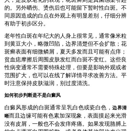
的。另外晒伤、烫伤后也可能留下暂时性白斑。不
同原因造成的白点在外观上有明显差别，仔细分辨
有助于初步区分。
老年性白斑在年纪大的人身上很常见，通常像米粒
到黄豆大小，略微凹陷，边界清楚但不会扩散；花
斑癣表面有细微鳞屑，夏天多发而且可能有点痒；
贫血痣摩擦后周围皮肤发红而白斑不变红。这些良
性病变通常不需要特殊处理，但要是影响外观或者
范围扩大，也可以在线了解详情寻求改善方法。平
时注意保持皮肤滋润，别过度清洗。
如何初步判断是不是白癜风
白癜风形成的白斑通常呈乳白色或瓷白色，
边界清
而且边缘可能有色素加深现象，表面摸起来光滑
晰
没有皮屑，一般也不会发痒疼痛。如果发现胳膊上