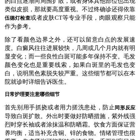
的白点逐渐向周围扩散，或者身体其他部位也出现
类似皮损，那就要高度重视。不过终确诊还得依靠
或者皮肤CT等专业手段，肉眼观察只能
伍德灯检查
作为参考。
除了看颜色边界之外，还可以留意白点的发展速
度。白癜风往往进展较快，几周或几个月内就有明
显变化；而一些良性白斑可能多年保持不变。毛发
颜色变化也是重要线索，如果白斑里的毛发也变
白，说明黑色素脱失较严重。这些细节都可以在本
院就诊时详细告诉医生。
日常护理要注意哪些细节
首先别用手抓挠或者用力搓洗患处，防止
同形反应
导致白斑扩散。外出时要做好防晒措施，紫外线强
烈时穿长袖或者涂抹温和防晒霜。饮食方面保证营
养均衡，适当补充含铜、锌的食物。情绪管理也很