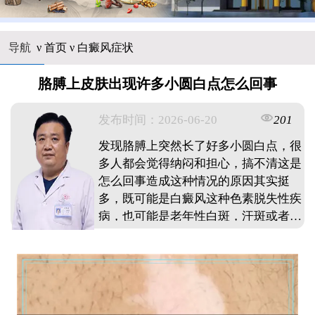
导航
ν
首页
ν
白癜风症状
胳膊上皮肤出现许多小圆白点怎么回事
发布时间：2026-06-20
201
发现胳膊上突然长了好多小圆白点，很
多人都会觉得纳闷和担心，搞不清这是
怎么回事造成这种情况的原因其实挺
多，既可能是白癜风这种色素脱失性疾
病，也可能是老年性白斑，汗斑或者外
伤后留下的色素减退斑这些白点在形
状，分布和变化趋势上各有特点，需要
仔细看才能初步分辨要是白点边界模
糊，表面有细小皮屑，那可能是汗斑；
要是白点光滑，边界清楚而且慢慢变