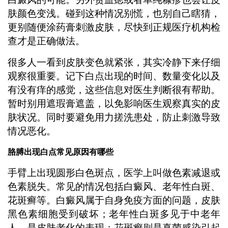
肤颜色变浅。碰到这种情况别慌，也别自己瞎猜，
更别随便涂药膏刺激皮肤，尽快到正规医疗机构检
查才是正确做法。
很多人一看到皮肤变色就紧张，其实冷静下来仔细
观察很重要。记下白点出现的时间、数量变化以及
有没有痒的感觉，这些信息对医生判断很有帮助。
暂时别用遮瑕膏遮盖，以免影响医生观察真实的皮
肤状况。同时要避免用力搓洗患处，防止刺激导致
情况恶化。
胳膊出现白点常见原因有哪些
手臂上出现圆形白色斑点，医学上叫做色素减退或
色素脱失。常见的情况包括白癜风、老年性白斑、
花斑癣等。白癜风属于自身免疫方面的问题，皮肤
黑色素细胞受到破坏；老年性白斑多见于中老年
人，是皮肤老化的表现；花斑癣则是真菌感染引起