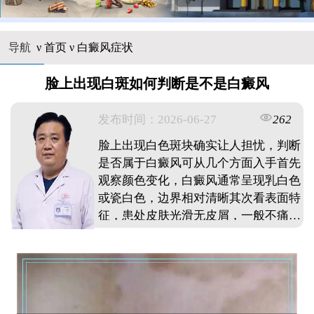
导航
ν
首页
ν
白癜风症状
脸上出现白斑如何判断是不是白癜风
发布时间：2026-06-27
262
脸上出现白色斑块确实让人担忧，判断
是否属于白癜风可从几个方面入手首先
观察颜色变化，白癜风通常呈现乳白色
或瓷白色，边界相对清晰其次看表面特
征，患处皮肤光滑无皮屑，一般不痛不
痒再留意扩散趋势，白癜风可能会随时
间扩大或增多另外可借助物理方法，摩
擦白斑部位若发红则可能是白癜风当然
最终确诊还需专业检查，建议发现异常
尽早到皮肤科做伍德灯等检测，避免延