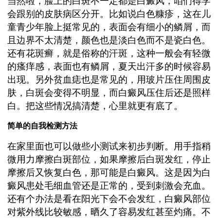
当然啦，脸上的白斑不一定都是白癜风，咱们得学
会跟别的皮肤病区分开。比如说白色糠疹，这在儿
童青少年脸上挺常见的，表面会有细小的鳞屑，而
且边界不太清楚，颜色也是淡白色而不是瓷白色。
还有花斑癣，就是俗称的汗斑，这种一般会有轻微
的瘙痒感，表面也有鳞屑，夏天出汗多的时候容易
出现。另外贫血痣也是常见的，用玻片压住周围皮
肤，白斑会变得不明显，而白癜风压住后还是照样
白。把这些情况搞清楚，心里就更有底了。
简单的自我检测方法
在家里面也可以做些小测试来初步判断。用手指稍
微用力摩擦白斑部位，如果摩擦后白斑发红，停止
摩擦后又恢复白色，那可能是白癜风。这是因为白
癜风患处毛细血管还是正常的，受到刺激会充血。
还有个办法是看在阳光下会不会发红，白癜风部位
对紫外线比较敏感，晒久了容易发红甚至灼痛。不