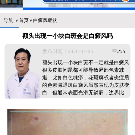
导航
ν
首页
ν
白癜风症状
额头出现一小块白斑会是白癜风吗
发布时间：2026-07-05
255
额头出现一小块白斑不一定就是白癜风
很多皮肤问题都可能导致局部色素减
退，比如白色糠疹，花斑癣或者炎症后
的色素减退斑白癜风虽然表现为皮肤变
白，但通常表面光滑无鳞屑，边界比较
清晰，而且可能会逐渐扩大建议先观察
白斑是否有扩大趋势，表面是否光滑，
有没有痒痛感如果白斑边界模糊，表面
有细小鳞屑，可能是白色糠疹确诊需要
专业医生通过伍德灯检查或皮肤镜检查