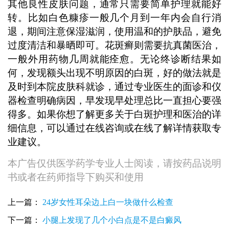
其他良性皮肤问题，通常只需要简单护理就能好
转。比如白色糠疹一般几个月到一年内会自行消
退，期间注意保湿滋润，使用温和的护肤品，避免
过度清洁和暴晒即可。花斑癣则需要抗真菌医治，
一般外用药物几周就能痊愈。无论终诊断结果如
何，发现额头出现不明原因的白斑，好的做法就是
及时到本院皮肤科就诊，通过专业医生的面诊和仪
器检查明确病因，早发现早处理总比一直担心要强
得多。如果你想了解更多关于白斑护理和医治的详
细信息，可以通过在线咨询或在线了解详情获取专
业建议。
本广告仅供医学药学专业人士阅读，请按药品说明
书或者在药师指导下购买和使用
上一篇：
24岁女性耳朵边上白一块做什么检查
下一篇：
小腿上发现了几个小白点是不是白癜风
额头出现一块钢镚大的白皮肤咋回事