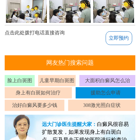
点击此处拨打电话直接咨询
立即预约
网友热门搜索问题
脸上白斑图
儿童早期白斑图
大面积白癜风怎么治
身上有白斑如何治疗
援助怎么申请
治好白癜风要多少钱
308激光照白症状
白癜风很容易
远大门诊医生提醒大家：
扩散复发，如果发现身上有白斑白
点，应及早去正规的医院进行检查治