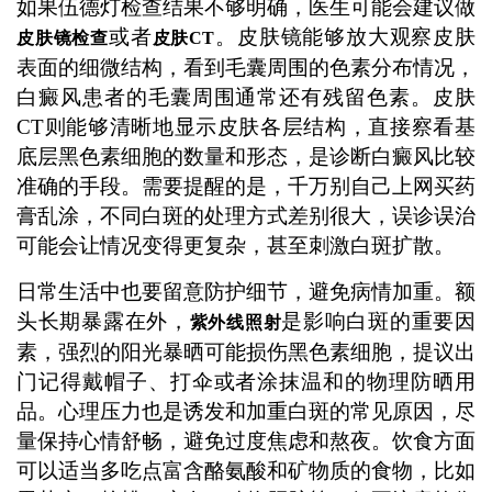
如果伍德灯检查结果不够明确，医生可能会建议做
或者
。皮肤镜能够放大观察皮肤
皮肤镜检查
皮肤CT
表面的细微结构，看到毛囊周围的色素分布情况，
白癜风患者的毛囊周围通常还有残留色素。皮肤
CT则能够清晰地显示皮肤各层结构，直接察看基
底层黑色素细胞的数量和形态，是诊断白癜风比较
准确的手段。需要提醒的是，千万别自己上网买药
膏乱涂，不同白斑的处理方式差别很大，误诊误治
可能会让情况变得更复杂，甚至刺激白斑扩散。
日常生活中也要留意防护细节，避免病情加重。额
头长期暴露在外，
是影响白斑的重要因
紫外线照射
素，强烈的阳光暴晒可能损伤黑色素细胞，提议出
门记得戴帽子、打伞或者涂抹温和的物理防晒用
品。心理压力也是诱发和加重白斑的常见原因，尽
量保持心情舒畅，避免过度焦虑和熬夜。饮食方面
可以适当多吃点富含酪氨酸和矿物质的食物，比如