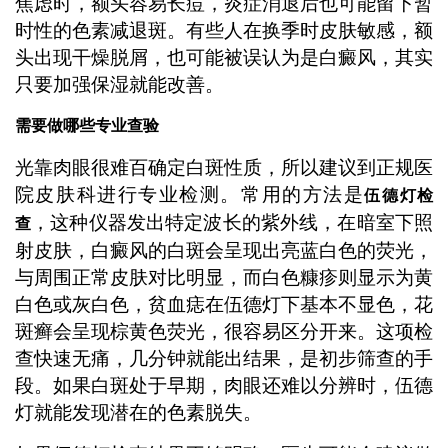
焦虑时，额头容易长痘，炎症消退后也可能留下暂
时性的色素减退斑。有些人在换季时皮肤敏感，额
头出现干燥脱屑，也可能被误认为是白癜风，其实
只要加强保湿就能改善。
需要做哪些专业查验
光靠肉眼很难百确定白斑性质，所以建议到正规医
院皮肤科进行专业检测。常用的方法是
伍德灯检
，这种仪器发出特定波长的紫外线，在暗室下照
查
射皮肤，白癜风的白斑会呈现出亮蓝白色的荧光，
与周围正常皮肤对比明显，而白色糠疹则显示为黄
白色或灰白色，贫血痣在伍德灯下基本不显色，花
斑癣会呈现棕黄色荧光，很容易区分开来。这项检
查快速无痛，几分钟就能出结果，是初步筛查的手
段。如果白斑处于早期，肉眼还难以分辨时，伍德
灯就能发现潜在的色素脱失。