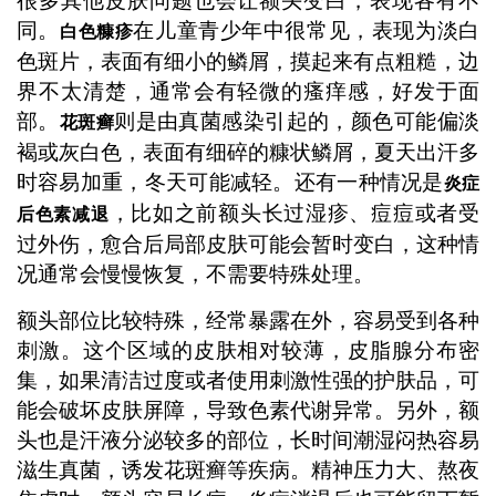
很多其他皮肤问题也会让额头变白，表现各有不
同。
在儿童青少年中很常见，表现为淡白
白色糠疹
色斑片，表面有细小的鳞屑，摸起来有点粗糙，边
界不太清楚，通常会有轻微的瘙痒感，好发于面
部。
则是由真菌感染引起的，颜色可能偏淡
花斑癣
褐或灰白色，表面有细碎的糠状鳞屑，夏天出汗多
时容易加重，冬天可能减轻。还有一种情况是
炎症
，比如之前额头长过湿疹、痘痘或者受
后色素减退
过外伤，愈合后局部皮肤可能会暂时变白，这种情
况通常会慢慢恢复，不需要特殊处理。
额头部位比较特殊，经常暴露在外，容易受到各种
刺激。这个区域的皮肤相对较薄，皮脂腺分布密
集，如果清洁过度或者使用刺激性强的护肤品，可
能会破坏皮肤屏障，导致色素代谢异常。另外，额
头也是汗液分泌较多的部位，长时间潮湿闷热容易
滋生真菌，诱发花斑癣等疾病。精神压力大、熬夜