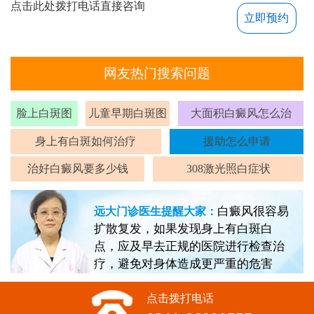
点击此处拨打电话直接咨询
立即预约
网友热门搜索问题
脸上白斑图
儿童早期白斑图
大面积白癜风怎么治
身上有白斑如何治疗
援助怎么申请
治好白癜风要多少钱
308激光照白症状
白癜风很容易
远大门诊医生提醒大家：
扩散复发，如果发现身上有白斑白
点，应及早去正规的医院进行检查治
疗，避免对身体造成更严重的危害
点击拨打电话