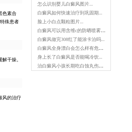
怎么识别婴儿白癜风图片...
白癜风如何快速治疗到巩固期...
黑色素合
脸上小白点颗粒图片...
特殊患者
白癜风可以用含维c的防晒喷雾吗...
白癜风做完308红了能涂卡泊吗...
白癜风全身漂白会怎么样有危害吗...
身上长了白癜风是否能喝冷饮...
缓解干燥。
治白癜风小孩长期吃白蚀丸伤肝吗...
癜风的治疗