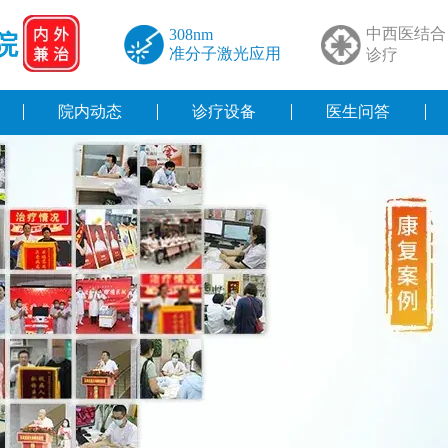
中西医结合
308nm
院
准分子激光应用
诊疗
院内动态
诊疗设备
医生问答