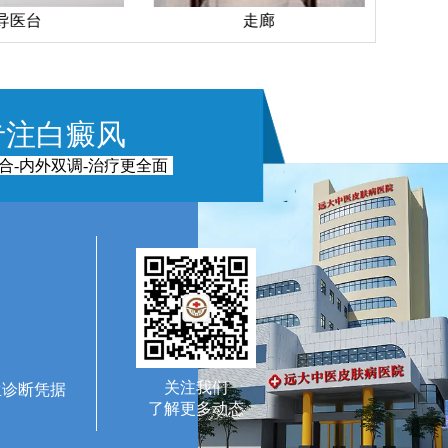
导医台
走廊
专注白癜风
合-内外双调-治疗更全面
关注我们
生诊断凭据
了解更多动态